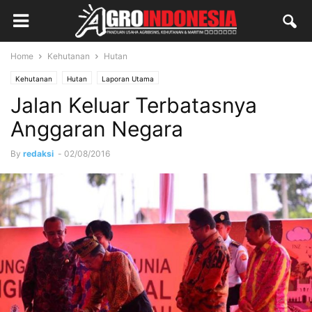
Home
Kehutanan
Hutan
Kehutanan
Hutan
Laporan Utama
Jalan Keluar Terbatasnya
Anggaran Negara
By
redaksi
-
02/08/2016