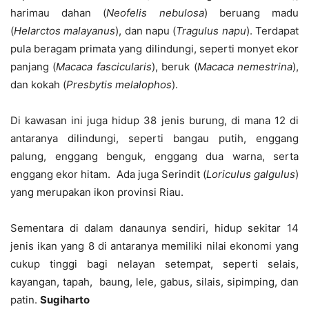
harimau dahan (
Neofelis nebulosa
) beruang madu
(
Helarctos malayanus
), dan napu (
Tragulus
n
apu
). Terdapat
pula beragam primata yang dilindungi, seperti monyet ekor
panjang (
Macaca fascicularis
), beruk (
Macaca nemestrina
),
dan kokah (
Presbytis melalophos
).
Di kawasan ini juga hidup 38 jenis burung, di mana 12 di
antaranya dilindungi, seperti bangau putih, enggang
palung, enggang benguk, enggang dua warna, serta
enggang ekor hitam. Ada juga Serindit (
Loriculus galgulus
)
yang merupakan ikon provinsi Riau.
Sementara di dalam danaunya sendiri, hidup sekitar 14
jenis ikan yang 8 di antaranya memiliki nilai ekonomi yang
cukup tinggi bagi nelayan setempat, seperti selais,
kayangan, tapah, baung, lele, gabus, silais, sipimping, dan
patin.
Sugiharto