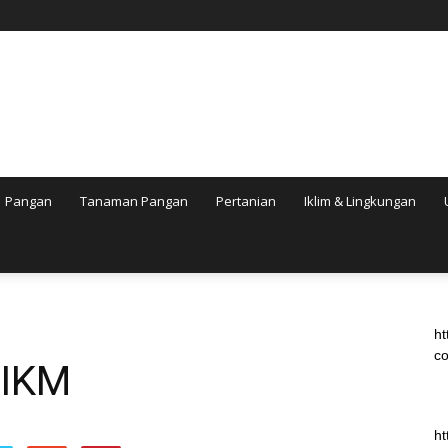
Pangan
Tanaman Pangan
Pertanian
Iklim & Lingkungan
ht
co
 IKM
ht