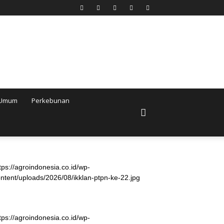
Umum
Perkebunan
tps://agroindonesia.co.id/wp-
ntent/uploads/2026/08/ikklan-ptpn-ke-22.jpg
tps://agroindonesia.co.id/wp-