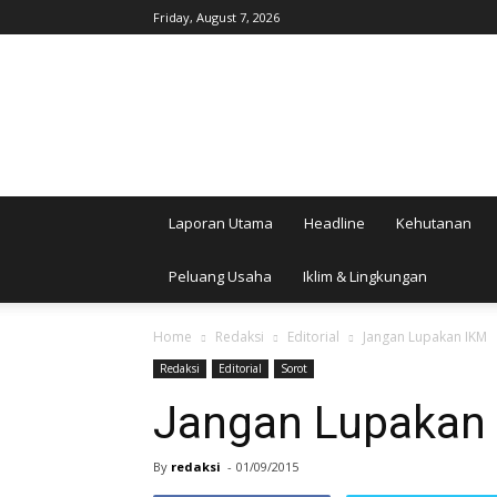
Friday, August 7, 2026
AgroIndonesia
Laporan Utama
Headline
Kehutanan
Peluang Usaha
Iklim & Lingkungan
Home
Redaksi
Editorial
Jangan Lupakan IKM
Redaksi
Editorial
Sorot
Jangan Lupakan
By
redaksi
-
01/09/2015