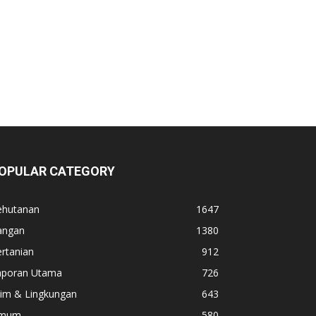
OPULAR CATEGORY
ehutanan
1647
angan
1380
rtanian
912
aporan Utama
726
lim & Lingkungan
643
mum
580