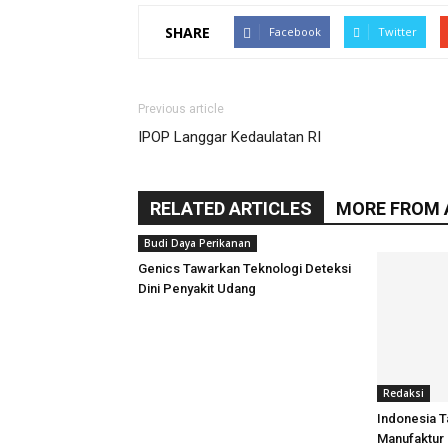
SHARE
Facebook
Twitter
Previous article
IPOP Langgar Kedaulatan RI
RELATED ARTICLES
MORE FROM
Budi Daya Perikanan
Genics Tawarkan Teknologi Deteksi
Dini Penyakit Udang
Redaksi
Indonesia T
Manufaktur 