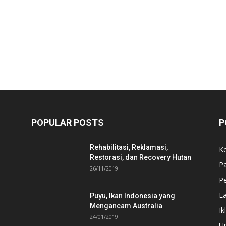
POPULAR POSTS
P
Rehabilitasi, Reklamasi,
K
Restorasi, dan Recovery Hutan
P
26/11/2019
Pe
L
Puyu, Ikan Indonesia yang
Mengancam Australia
Ik
24/01/2019
U