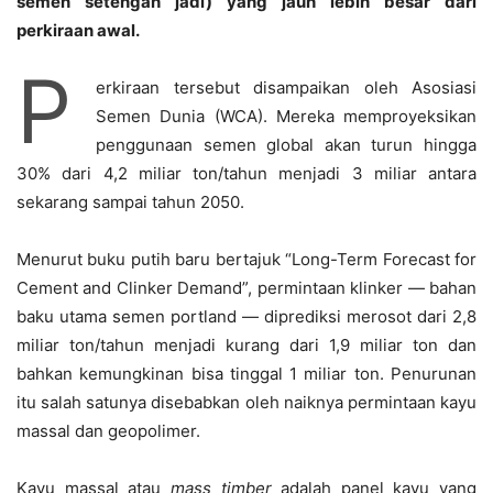
semen setengah jadi) yang jauh lebih besar dari
perkiraan awal.
P
erkiraan tersebut disampaikan oleh Asosiasi
Semen Dunia (WCA). Mereka memproyeksikan
penggunaan semen global akan turun hingga
30% dari 4,2 miliar ton/tahun menjadi 3 miliar antara
sekarang sampai tahun 2050.
Menurut buku putih baru bertajuk “Long-Term Forecast for
Cement and Clinker Demand”, permintaan klinker — bahan
baku utama semen portland — diprediksi merosot dari 2,8
miliar ton/tahun menjadi kurang dari 1,9 miliar ton dan
bahkan kemungkinan bisa tinggal 1 miliar ton. Penurunan
itu salah satunya disebabkan oleh naiknya permintaan kayu
massal dan geopolimer.
Kayu massal atau
mass timber
adalah panel kayu yang