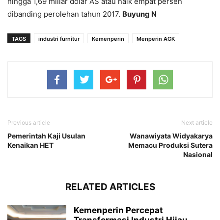
hingga 1,69 miliar dolar AS atau naik empat persen
dibanding perolehan tahun 2017.
Buyung N
TAGS
industri furnitur
Kemenperin
Menperin AGK
Previous article
Next article
Pemerintah Kaji Usulan
Wanawiyata Widyakarya
Kenaikan HET
Memacu Produksi Sutera
Nasional
RELATED ARTICLES
Kemenperin Percepat
Transformasi Industri Hijau