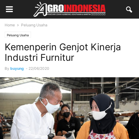
Home
Peluang Usaha
Peluang Usaha
Kemenperin Genjot Kinerja
Industri Furnitur
By
buyung
-
22/06/2020