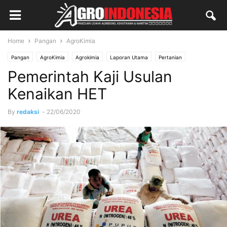
Home
Pangan
AgroKimia
Pangan
AgroKimia
Agrokimia
Laporan Utama
Pertanian
Pemerintah Kaji Usulan
Kenaikan HET
By
redaksi
-
22/06/2020