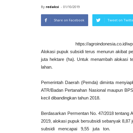
By
redaksi
-
01/10/2019
Share on Facebook
Tweet on Twitt
https://agroindonesia.co.id/
Alokasi pupuk subsidi terus menurun akibat p
juta hektare (ha). Untuk menambah alokasi te
lahan.
Pemerintah Daerah (Pemda) diminta menyiap
ATR/Badan Pertanahan Nasional maupun BPS. P
kecil dibandingkan tahun 2018.
Berdasarkan Permentan No. 47/2018 tentang Al
2019, alokasi pupuk bersubsidi sebanyak 8,8
subsidi mencapai 9,55 juta ton.