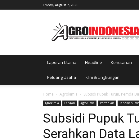
Friday, August 7, 2026
AgroIndonesia
Laporan Utama
Headline
Kehutanan
Peluang Usaha
Iklim & Lingkungan
Home
Agrokimia
Subsidi Pupuk Turun, Pemda Di
Agrokimia
Pangan
AgroKimia
Pertanian
Tanaman Pa
Subsidi Pupuk T
Serahkan Data 