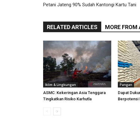
Petani Jateng 90% Sudah Kantongi Kartu Tani
RELATED ARTICLES
MORE FROM
Iklim & Lingkungan
Pangan
ASMC: Kekeringan Asia Tenggara
Dapat Duku
Tingkatkan Risiko Karhutla
Berpotensi 