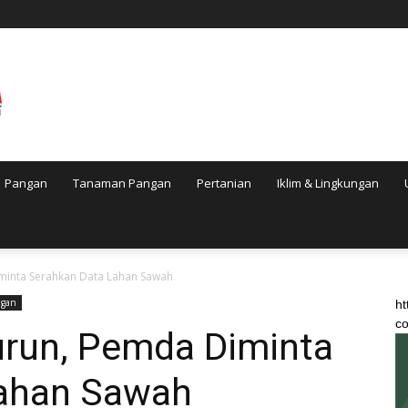
Pangan
Tanaman Pangan
Pertanian
Iklim & Lingkungan
minta Serahkan Data Lahan Sawah
ngan
ht
co
urun, Pemda Diminta
Lahan Sawah