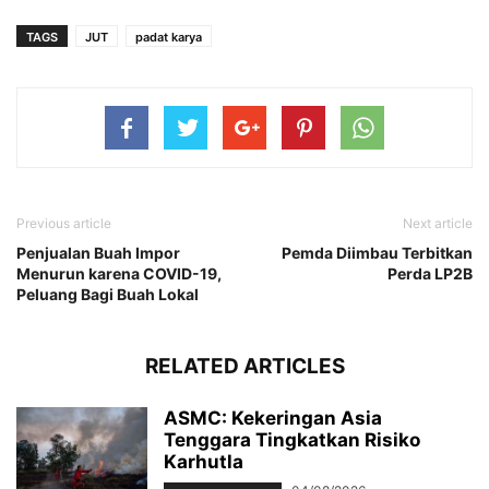
TAGS
JUT
padat karya
Previous article
Next article
Penjualan Buah Impor
Pemda Diimbau Terbitkan
Menurun karena COVID-19,
Perda LP2B
Peluang Bagi Buah Lokal
RELATED ARTICLES
ASMC: Kekeringan Asia
Tenggara Tingkatkan Risiko
Karhutla