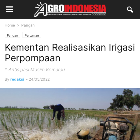
Home
Pangan
Pangan
Pertanian
Kementan Realisasikan Irigasi
Perpompaan
* Antisipasi Musim Kemarau
By
redaksi
-
24/05/2022