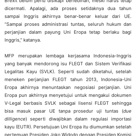
Brexit belum perlu disikapi berlebihan, meski harus tetap
dicermati. Apalagi, ada proses setidaknya dua tahun
sampai Inggris akhirnya benar-benar keluar dari UE.
“Sampai proses administrasi tuntas, seluruh hukum dan
perjanjian dalam payung Uni Eropa tetap berlaku bagi
Inggris,” katanya.
MFP merupakan lembaga kerjasama Indonesia-Inggris
yang banyak mendorong isu FLEGT dan Sistem Verifikasi
Legalitas Kayu (SVLK). Seperti sudah diketahui, setelah
meneken perjanjian FLEGT tahun 2013, Indonesia-Uni
Eropa akhirnya menuntaskan negosiasi perjanjian. Uni
Eropa pun akhirnya menyetujui untuk mengakui dokumen
V-Legal berbasis SVLK sebagai lisensi FLEGT sehingga
bisa masuk pasar UE tanpa prosedur uji tuntas (
due
dilligence
) seperti diwajibkan dalam regulasi importasi
kayu (EUTR). Persetujuan Uni Eropa itu diumumkan setelah
pertemuan Presiden Joko Widodo dengan Presiden Komisi