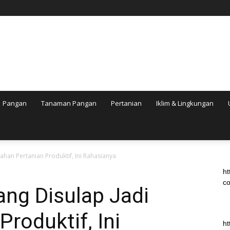
Pangan
Tanaman Pangan
Pertanian
Iklim & Lingkungan
ahan Pertanian Produktif, Ini Rahasianya
ht
co
ng Disulap Jadi
roduktif, Ini
ht