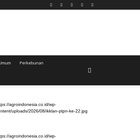
Umum
Perkebunan
tps://agroindonesia.co.id/wp-
ntent/uploads/2026/08/ikklan-ptpn-ke-22.jpg
tps://agroindonesia.co.id/wp-