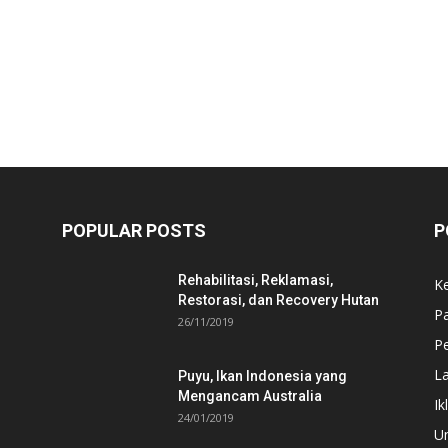
POPULAR POSTS
P
Rehabilitasi, Reklamasi,
K
Restorasi, dan Recovery Hutan
P
26/11/2019
Pe
L
Puyu, Ikan Indonesia yang
Mengancam Australia
Ik
24/01/2019
U