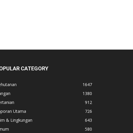
OPULAR CATEGORY
ehutanan
1647
angan
1380
rtanian
912
aporan Utama
726
lim & Lingkungan
643
mum
580