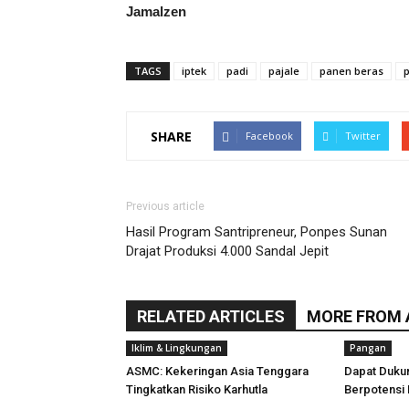
Jamalzen
TAGS
iptek
padi
pajale
panen beras
SHARE
Facebook
Twitter
Previous article
Hasil Program Santripreneur, Ponpes Sunan
Drajat Produksi 4.000 Sandal Jepit
RELATED ARTICLES
MORE FROM
Iklim & Lingkungan
Pangan
ASMC: Kekeringan Asia Tenggara
Dapat Duku
Tingkatkan Risiko Karhutla
Berpotensi 