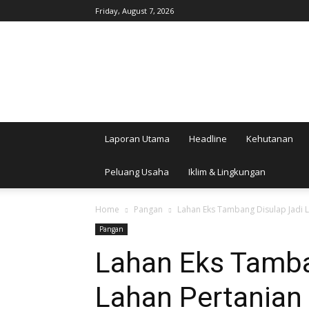
Friday, August 7, 2026
AgroIndonesia
Laporan Utama
Headline
Kehutanan
Peluang Usaha
Iklim & Lingkungan
Home
Pangan
Lahan Eks Tambang Disulap Jadi L
Pangan
Lahan Eks Tamba
Lahan Pertanian P