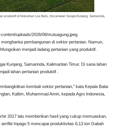
an produktif di Kelurahan Loa Bahu, Kecamatan Sungai Kunjang, Samarinda,
wp-content/uploads/2026/08/mutuagung.jpeg
p menghantui pembangunan di sektor pertanian. Namun,
ihfungsikan menjadi ladang pertanian yang produktif.
gai Kunjang, Samarinda, Kalimantan Timur. Di sana lahan
adi lahan pertanian produktif .
bangkitkan kembali sektor pertanian,” kata Kepala Balai
bangtan, Kaltim, Muhammad Amin, kepada Agro Indonesia,
akhir 2017 lalu memberikan hasil yang cukup memuaskan.
 amfibi Inpago 5 mencapai produktivitas 6,13 ton Gabah