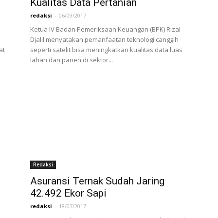
Kualitas Data Pertanian
redaksi
-
06/09/2017
Ketua IV Badan Pemeriksaan Keuangan (BPK) Rizal
Djalil menyatakan pemanfaatan teknologi canggih
at
seperti satelit bisa meningkatkan kualitas data luas
lahan dan panen di sektor...
Redaksi
Asuransi Ternak Sudah Jaring
42.492 Ekor Sapi
redaksi
-
18/07/2017