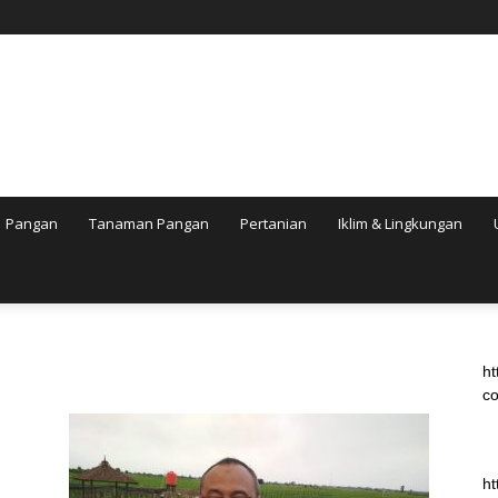
Pangan
Tanaman Pangan
Pertanian
Iklim & Lingkungan
ht
co
ht