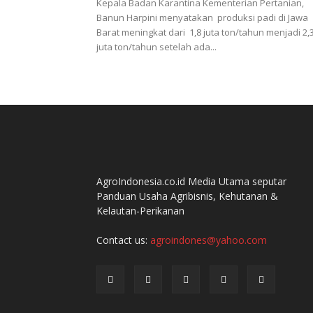
Kepala Badan Karantina Kementerian Pertanian,
Banun Harpini menyatakan produksi padi di Jawa
Barat meningkat dari 1,8 juta ton/tahun menjadi 2,
juta ton/tahun setelah ada...
AgroIndonesia.co.id Media Utama seputar
Panduan Usaha Agribisnis, Kehutanan &
Kelautan-Perikanan
Contact us:
agroindones@yahoo.com