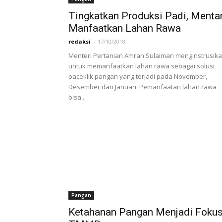
Tingkatkan Produksi Padi, Menta
Manfaatkan Lahan Rawa
redaksi
-
17/10/2018
Menteri Pertanian Amran Sulaiman menginstrusik
untuk memanfaatkan lahan rawa sebagai solusi
paceklik pangan yang terjadi pada November,
Desember dan Januari. Pemanfaatan lahan rawa
bisa...
Pangan
Ketahanan Pangan Menjadi Foku