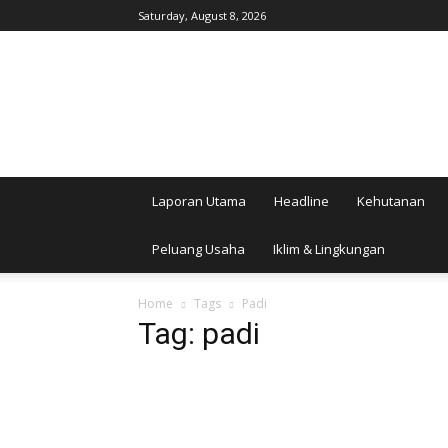
Saturday, August 8, 2026
AgroIndonesia
Laporan Utama
Headline
Kehutanan
Peluang Usaha
Iklim & Lingkungan
Home
Tags
Padi
Tag: padi