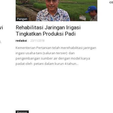
co
Pangan
wi
Rehabilitasi Jaringan Irigasi
Tingkatkan Produksi Padi
redaksi
-
23/11/2018
,
,
Kementerian Pertanian telah merehabilitasi jaringan
irigasi usaha tani (saluran tersier) dan
pengembangan sumber air dengan model karya
padat oleh petani dalam kurun 4 tahun...
Pangan