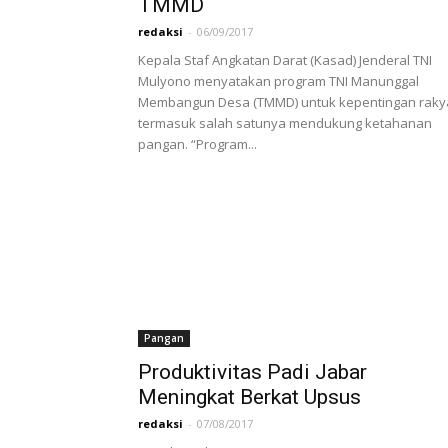
TMMD
redaksi
-
06/09/2017
Kepala Staf Angkatan Darat (Kasad) Jenderal TNI
Mulyono menyatakan program TNI Manunggal
Membangun Desa (TMMD) untuk kepentingan raky
termasuk salah satunya mendukung ketahanan
pangan. “Program...
Pangan
Produktivitas Padi Jabar
Meningkat Berkat Upsus
redaksi
-
07/08/2017