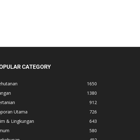
OPULAR CATEGORY
ehutanan
1650
angan
1380
rtanian
912
aporan Utama
726
lim & Lingkungan
643
mum
580
erkebunan
492