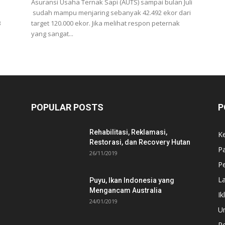
Asuransi Usaha Ternak Sapi (AUTS) sampai bulan Juli
sudah mampu menjaring sebanyak 42.492 ekor dari
3
target 120.000 ekor. Jika melihat respon peternak
yang sangat...
POPULAR POSTS
P
Rehabilitasi, Reklamasi,
K
Restorasi, dan Recovery Hutan
P
26/11/2019
Pe
L
Puyu, Ikan Indonesia yang
Mengancam Australia
Ik
24/01/2019
U
P