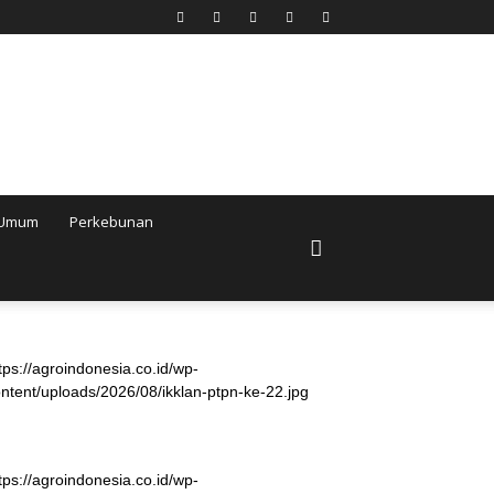
Umum
Perkebunan
tps://agroindonesia.co.id/wp-
ntent/uploads/2026/08/ikklan-ptpn-ke-22.jpg
tps://agroindonesia.co.id/wp-