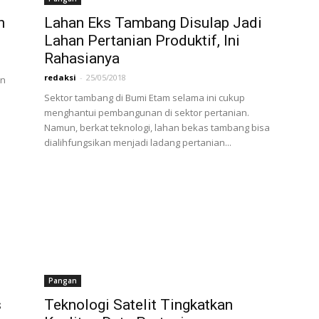
n
Lahan Eks Tambang Disulap Jadi
Lahan Pertanian Produktif, Ini
Rahasianya
redaksi
-
25/05/2018
an
Sektor tambang di Bumi Etam selama ini cukup
menghantui pembangunan di sektor pertanian.
Namun, berkat teknologi, lahan bekas tambang bisa
dialihfungsikan menjadi ladang pertanian...
Pangan
s
Teknologi Satelit Tingkatkan