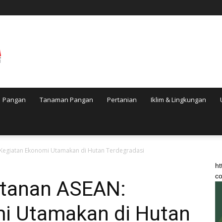
Pangan
Tanaman Pangan
Pertanian
Iklim & Lingkungan
Kegiatan Ekonomi Utamakan di Hutan Terdegradasi
ht
co
tanan ASEAN:
i Utamakan di Hutan