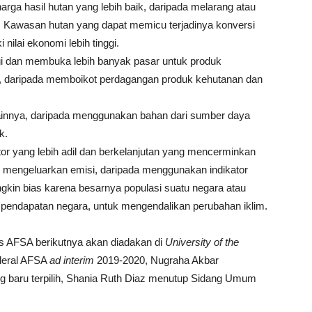
rga hasil hutan yang lebih baik, daripada melarang atau
 Kawasan hutan yang dapat memicu terjadinya konversi
nilai ekonomi lebih tinggi.
gi dan membuka lebih banyak pasar untuk produk
n, daripada memboikot perdagangan produk kehutanan dan
innya, daripada menggunakan bahan dari sumber daya
k.
tor yang lebih adil dan berkelanjutan yang mencerminkan
k mengeluarkan emisi, daripada menggunakan indikator
ngkin bias karena besarnya populasi suatu negara atau
p pendapatan negara, untuk mengendalikan perubahan iklim.
 AFSA berikutnya akan diadakan di
Universit
y of the
deral AFSA
ad interim
2019-2020, Nugraha Akbar
g baru terpilih, Shania Ruth Diaz menutup Sidang Umum