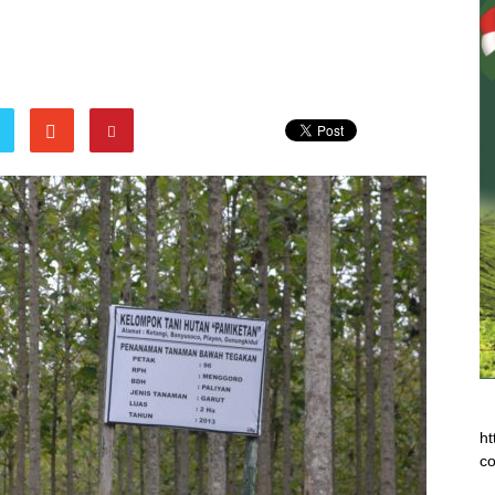
ht
co