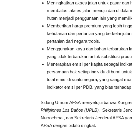
Meningkatkan akses jalan untuk pasar dan ha
membatasi akses jalan menuju dan di dalam
hutan menjadi penggunaan lain yang memiliki 
Memberikan harga premium yang lebih ting
kehutanan dan pertanian yang berkelanjuta
pertanian dari negara tropis.
Menggunakan kayu dan bahan terbarukan la
yang tidak terbarukan untuk substitusi produ
Menerapkan emisi per kapita sebagai indika
persamaan hak setiap individu di bumi untu
total emisi di suatu negara, yang sangat mu
indikator emisi per PDB, yang bias terhada
Sidang Umum AFSA menyetujui bahwa Kongres
Ph
ilipin
nes
Los Baños
(UPLB)
.
Sekretaris Jen
Nurrochmat, dan Sekretaris Jenderal AFSA yan
AFSA dengan pidato singkat.