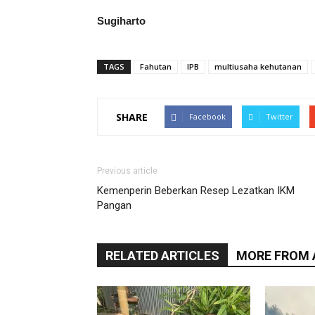
Sugiharto
TAGS
Fahutan
IPB
multiusaha kehutanan
SHARE
Facebook
Twitter
Previous article
Kemenperin Beberkan Resep Lezatkan IKM
Pangan
RELATED ARTICLES
MORE FROM