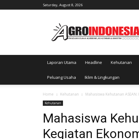
Saturday, August 8, 2026
AgroIndonesia
Laporan Utama
Headline
Kehutanan
Peluang Usaha
Iklim & Lingkungan
Home
Kehutanan
Mahasiswa Kehutanan ASEAN: 
Kehutanan
Mahasiswa Kehu
Kegiatan Ekonom