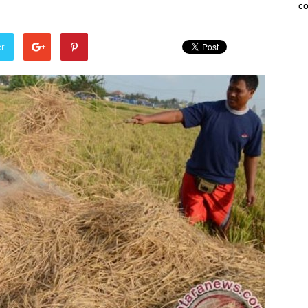
co
er