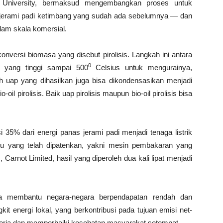
 University, bermaksud mengembangkan proses untuk
 jerami padi ketimbang yang sudah ada sebelumnya — dan
lam skala komersial.
konversi biomasa yang disebut pirolisis. Langkah ini antara
0
 yang tinggi sampai 500
Celsius untuk mengurainya,
 uap yang dihasilkan juga bisa dikondensasikan menjadi
-oil pirolisis. Baik uap pirolisis maupun bio-oil pirolisis bisa
35% dari energi panas jerami padi menjadi tenaga listrik
u yang telah dipatenkan, yakni mesin pembakaran yang
 Carnot Limited, hasil yang diperoleh dua kali lipat menjadi
sa membantu negara-negara berpendapatan rendah dan
t energi lokal, yang berkontribusi pada tujuan emisi net-
kerja dan memperbaiki kesehatan masyarakat setempat.