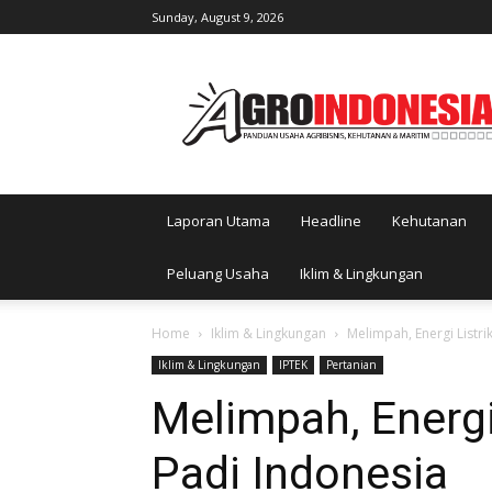
Sunday, August 9, 2026
AgroIndonesia
Laporan Utama
Headline
Kehutanan
Peluang Usaha
Iklim & Lingkungan
Home
Iklim & Lingkungan
Melimpah, Energi Listri
Iklim & Lingkungan
IPTEK
Pertanian
Melimpah, Energi
Padi Indonesia