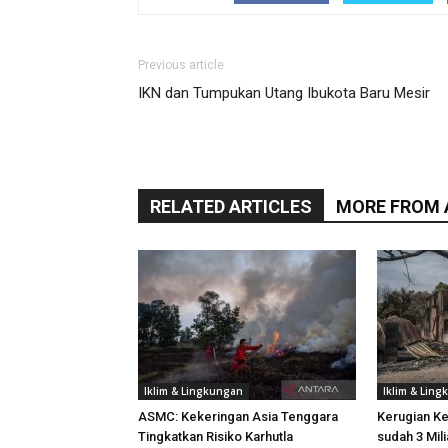
Previous article
IKN dan Tumpukan Utang Ibukota Baru Mesir
RELATED ARTICLES
MORE FROM
Iklim & Lingkungan
Iklim & Lin
ASMC: Kekeringan Asia Tenggara
Kerugian K
Tingkatkan Risiko Karhutla
sudah 3 Mili