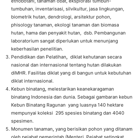
etnobotani, tanaman obat, eksplorasi tumbuh-
tumbuhan, inventarisasi, silvikultur, jasa lingkungan,
biometrik hutan, dendrologi, arsitektur pohon,
phisology tanaman, ekologi tanaman dan biomasa
hutan, hama dan penyakit hutan, dsb. Pembangunan
laboratorium sangat diperlukan untuk menunjang
keberhasilan penelitian.
Pendidikan dan Pelatihan
,
diklat kehutanan secara
nasional dan internasional tentang hutan dilakukan
diMHR. Fasilitas diklat yang di bangun untuk kebutuhan
diklat internasional.
Kebun binatang
,
melestarikan keanekaragaman
binatang Indonesia dan dunia. Sebagai gambaran kebun
Kebun Binatang Ragunan yang luasnya 140 hektare
mempunyai koleksi 295 spesies binatang dan 4040
spesimen.
Monumen tanaman
,
yang berisikan pohon yang ditanam
oleh pejabat pemerintah (Menteri, Pejabat setingkat