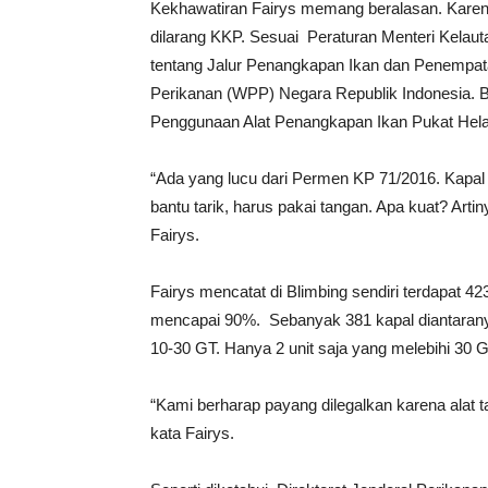
Kekhawatiran Fairys memang beralasan. Karena
dilarang KKP. Sesuai Peraturan Menteri Kela
tentang Jalur Penangkapan Ikan dan Penempata
Perikanan (WPP) Negara Republik Indonesia. B
Penggunaan Alat Penangkapan Ikan Pukat Hela
“Ada yang lucu dari Permen KP 71/2016. Kapal 
bantu tarik, harus pakai tangan. Apa kuat? Art
Fairys.
Fairys mencatat di Blimbing sendiri terdapat 4
mencapai 90%. Sebanyak 381 kapal diantaran
10-30 GT. Hanya 2 unit saja yang melebihi 30 G
“Kami berharap payang dilegalkan karena alat t
kata Fairys.