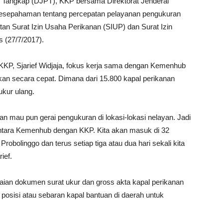
nan Tangkap (DJPT), KKP bersama Direktorat Jenderal
esepahaman tentang percepatan pelayanan pengukuran
an Surat Izin Usaha Perikanan (SIUP) dan Surat Izin
 (27/7/2017).
 KKP, Sjarief Widjaja, fokus kerja sama dengan Kemenhub
an secara cepat. Dimana dari 15.800 kapal perikanan
ukur ulang.
an mau pun gerai pengukuran di lokasi-lokasi nelayan. Jadi
ntara Kemenhub dengan KKP. Kita akan masuk di 32
robolinggo dan terus setiap tiga atau dua hari sekali kita
ief.
aian dokumen surat ukur dan gross akta kapal perikanan
sisi atau sebaran kapal bantuan di daerah untuk