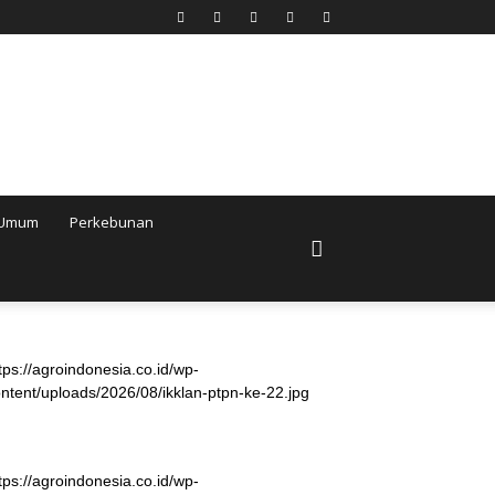
Umum
Perkebunan
tps://agroindonesia.co.id/wp-
ntent/uploads/2026/08/ikklan-ptpn-ke-22.jpg
tps://agroindonesia.co.id/wp-