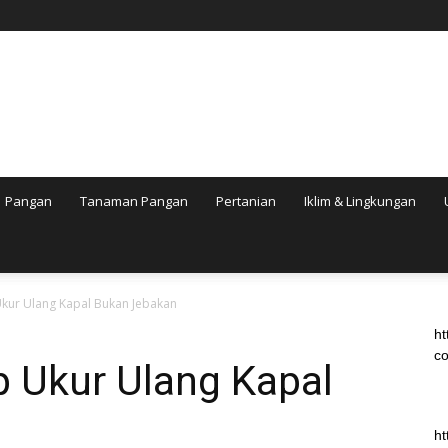
Pangan
Tanaman Pangan
Pertanian
Iklim & Lingkungan
kur Ulang Kapal Bukan Jebakan
ht
co
p Ukur Ulang Kapal
ht