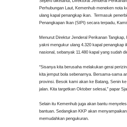
Seperti diketahui, Direktorat Jenderal Perika
Perhubungan Laut, Kemenhub meneken nota k
ulang kapal penangkap ikan. Termasuk penerbit
Penangkapan Ikan (SIPI) secara terpadu, Kamis
Menurut Direktur Jenderal Perikanan Tangkap,
yakni mengukur ulang 4.320 kapal penangkap ik
nasional, sebanyak 11.480 kapal yang sudah di
“Sisanya kita berusaha melakukan gerai perizin
kita jemput bola sebenarnya. Bersama-sama a
provinsi. Besok kami akan ke Batang, Senin ke P
jalan. Kita targetkan Oktober selesai,” papar Sjar
Selain itu Kemenhub juga akan bantu menyeles
bantuan. Sedangkan KKP akan menyampaikan po
memudahkan pengukuran.