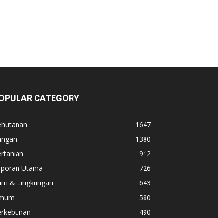
OPULAR CATEGORY
ehutanan
1647
angan
1380
rtanian
912
aporan Utama
726
lim & Lingkungan
643
mum
580
erkebunan
490