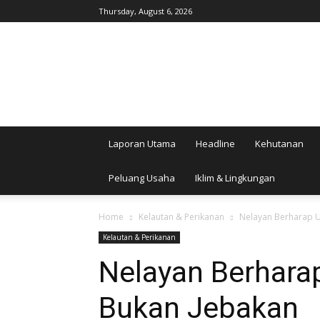
Thursday, August 6, 2026
AgroIndonesia
Laporan Utama
Headline
Kehutanan
Peluang Usaha
Iklim & Lingkungan
Home
Kelautan & Perikanan
Nelayan Berharap U
Kelautan & Perikanan
Nelayan Berhara
Bukan Jebakan