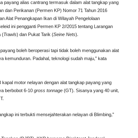
 payang alias cantrang termasuk dalam alat tangkap yang
utan dan Perikanan (Permen KP) Nomor 71 Tahun 2016
n Alat Penangkapan Ikan di Wilayah Pengelolaan
eleid ini pengganti Permen KP 2//2015 tentang Larangan
 (
Trawls
) dan Pukat Tarik (
Seine Nets
).
payang boleh beroperasi tapi tidak boleh menggunakan alat
inya kemunduran. Padahal, teknologi sudah maju,” kata
23 kapal motor nelayan dengan alat tangkap payang yang
ya berbobot 6-10
gross tonnage
(GT). Sisanya yang 40 unit,
T.
angkap ini terbukti mensejahterakan nelayan di Blimbing,”