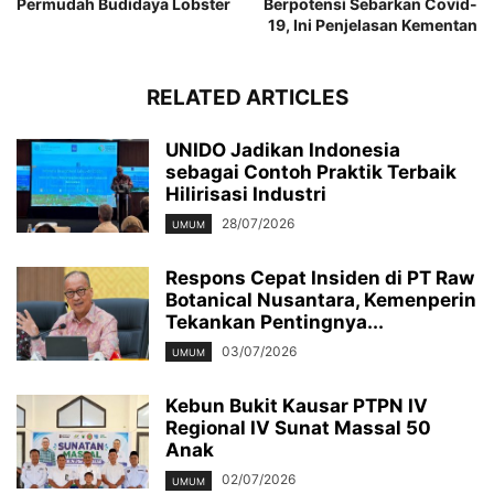
Permudah Budidaya Lobster
Berpotensi Sebarkan Covid-
19, Ini Penjelasan Kementan
RELATED ARTICLES
UNIDO Jadikan Indonesia
sebagai Contoh Praktik Terbaik
Hilirisasi Industri
28/07/2026
UMUM
Respons Cepat Insiden di PT Raw
Botanical Nusantara, Kemenperin
Tekankan Pentingnya...
03/07/2026
UMUM
Kebun Bukit Kausar PTPN IV
Regional IV Sunat Massal 50
Anak
02/07/2026
UMUM