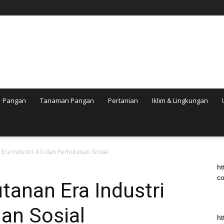
Pangan
Tanaman Pangan
Pertanian
Iklim & Lingkungan
Era Industri 4.0 dan Perhutanan Sosial
ht
co
anan Era Industri
an Sosial
ht