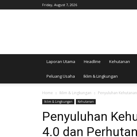
Friday, August 7, 2026
AgroIndonesia
Laporan Utama
Headline
Kehutanan
Peluang Usaha
Iklim & Lingkungan
Home
Iklim & Lingkungan
Penyuluhan Kehutanan 
Iklim & Lingkungan
Kehutanan
Penyuluhan Kehut
4.0 dan Perhutan