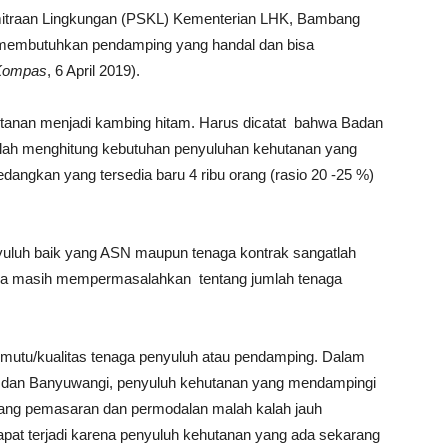
Kemitraan Lingkungan (PSKL) Kementerian LHK, Bambang
 membutuhkan pendamping yang handal dan bisa
 Kompas
, 6 April 2019).
utanan menjadi kambing hitam. Harus dicatat bahwa Badan
h menghitung kebutuhan penyuluhan kehutanan yang
edangkan yang tersedia baru 4 ribu orang (rasio 20 -25 %)
enyuluh baik yang ASN maupun tenaga kontrak sangatlah
abila masih mempermasalahkan tentang jumlah tenaga
h mutu/kualitas tenaga penyuluh atau pendamping. Dalam
g dan Banyuwangi, penyuluh kehutanan yang mendampingi
tang pemasaran dan permodalan malah kalah jauh
apat terjadi karena penyuluh kehutanan yang ada sekarang