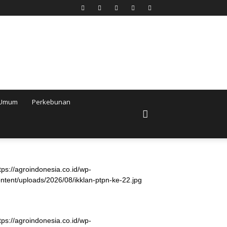
Umum
Perkebunan
tps://agroindonesia.co.id/wp-
ntent/uploads/2026/08/ikklan-ptpn-ke-22.jpg
tps://agroindonesia.co.id/wp-