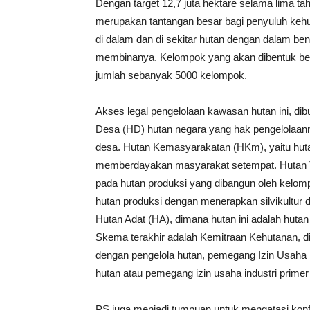
Dengan target 12,7 juta hektare selama lima t
merupakan tantangan besar bagi penyuluh kehu
di dalam dan di sekitar hutan dengan dalam 
membinanya. Kelompok yang akan dibentuk be
jumlah sebanyak 5000 kelompok.
Akses legal pengelolaan kawasan hutan ini, di
Desa (HD) hutan negara yang hak pengelolaan
desa. Hutan Kemasyarakatan (HKm), yaitu hut
memberdayakan masyarakat setempat. Hutan 
pada hutan produksi yang dibangun oleh kelom
hutan produksi dengan menerapkan silvikultur 
Hutan Adat (HA), dimana hutan ini adalah huta
Skema terakhir adalah Kemitraan Kehutanan, 
dengan pengelola hutan, pemegang Izin Usaha 
hutan atau pemegang izin usaha industri primer 
PS juga menjadi tumpuan untuk mengatasi konf