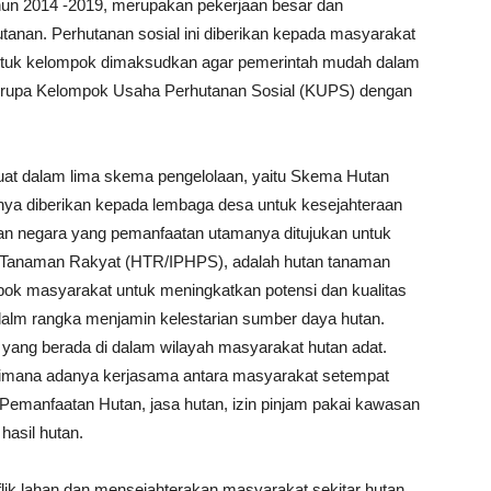
ahun 2014 -2019, merupakan pekerjaan besar dan
tanan. Perhutanan sosial ini diberikan kepada masyarakat
bentuk kelompok dimaksudkan agar pemerintah mudah dalam
rupa Kelompok Usaha Perhutanan Sosial (KUPS) dengan
buat dalam lima skema pengelolaan, yaitu Skema Hutan
nya diberikan kepada lembaga desa untuk kesejahteraan
an negara yang pemanfaatan utamanya ditujukan untuk
Tanaman Rakyat (HTR/IPHPS), adalah hutan tanaman
pok masyarakat untuk meningkatkan potensi dan kualitas
dalm rangka menjamin kelestarian sumber daya hutan.
n yang berada di dalam wilayah masyarakat hutan adat.
dimana adanya kerjasama antara masyarakat setempat
Pemanfaatan Hutan, jasa hutan, izin pinjam pakai kawasan
hasil hutan.
lik lahan dan mensejahterakan masyarakat sekitar hutan.