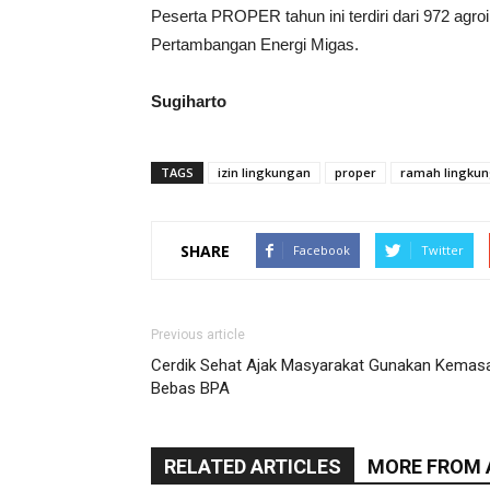
Peserta PROPER tahun ini terdiri dari 972 agro
Pertambangan Energi Migas.
Sugiharto
TAGS
izin lingkungan
proper
ramah lingku
SHARE
Facebook
Twitter
Previous article
Cerdik Sehat Ajak Masyarakat Gunakan Kemas
Bebas BPA
RELATED ARTICLES
MORE FROM