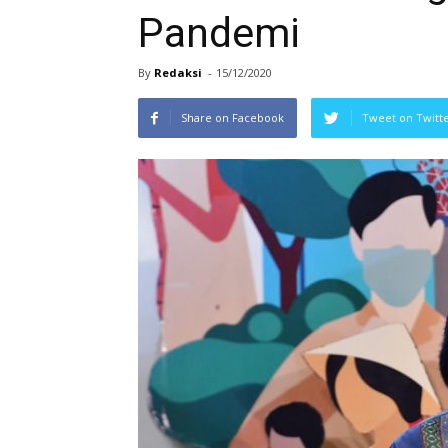
Pandemi
By
Redaksi
-
15/12/2020
Share on Facebook
Tweet on Twitt