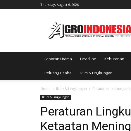
Thursday, August 6, 2026
AgroIndonesia
Laporan Utama
Headline
Kehutanan
Peluang Usaha
Iklim & Lingkungan
Home
Iklim & Lingkungan
Peraturan Lingkungan 
Iklim & Lingkungan
Peraturan Lingk
Ketaatan Mening