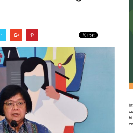
er
ht
co
ht
co