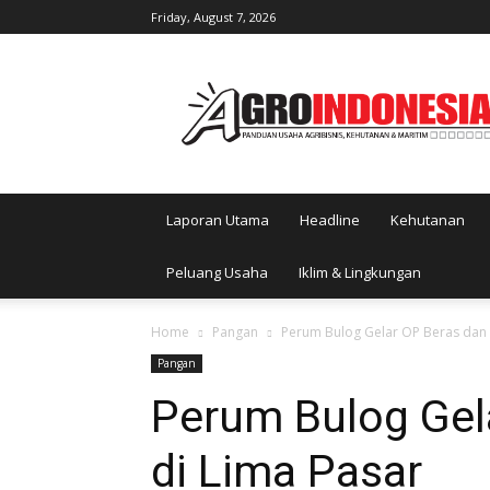
Friday, August 7, 2026
AgroIndonesia
Laporan Utama
Headline
Kehutanan
Peluang Usaha
Iklim & Lingkungan
Home
Pangan
Perum Bulog Gelar OP Beras dan 
Pangan
Perum Bulog Gel
di Lima Pasar