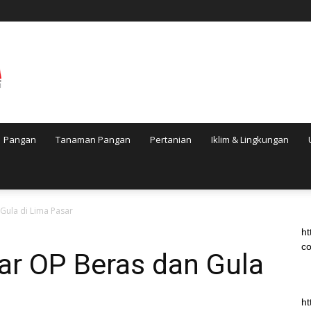
Pangan
Tanaman Pangan
Pertanian
Iklim & Lingkungan
Gula di Lima Pasar
ht
co
ar OP Beras dan Gula
ht