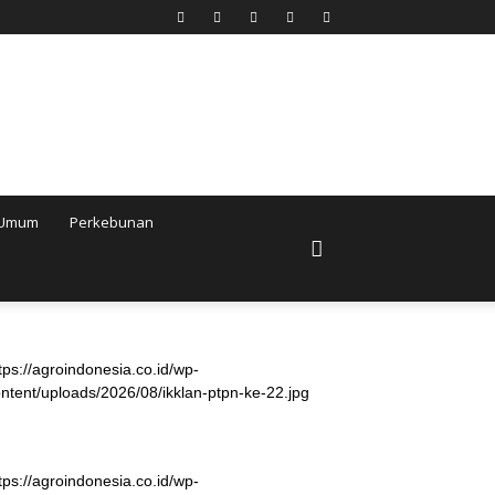
Umum
Perkebunan
tps://agroindonesia.co.id/wp-
ntent/uploads/2026/08/ikklan-ptpn-ke-22.jpg
tps://agroindonesia.co.id/wp-