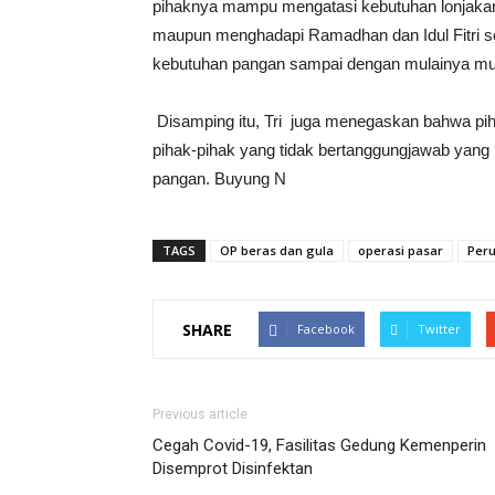
pihaknya mampu mengatasi kebutuhan lonjakan 
maupun menghadapi Ramadhan dan Idul Fitri seh
kebutuhan pangan sampai dengan mulainya mus
Disamping itu, Tri juga menegaskan bahwa pi
pihak-pihak yang tidak bertanggungjawab yan
pangan. Buyung N
TAGS
OP beras dan gula
operasi pasar
Per
SHARE
Facebook
Twitter
Previous article
Cegah Covid-19, Fasilitas Gedung Kemenperin
Disemprot Disinfektan