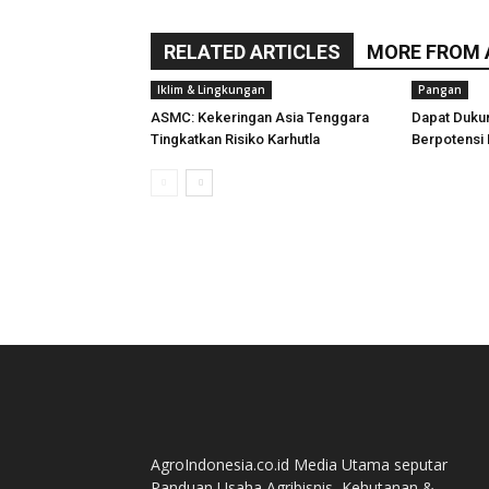
RELATED ARTICLES
MORE FROM
Iklim & Lingkungan
Pangan
ASMC: Kekeringan Asia Tenggara
Dapat Duku
Tingkatkan Risiko Karhutla
Berpotensi 
AgroIndonesia.co.id Media Utama seputar
Panduan Usaha Agribisnis, Kehutanan &