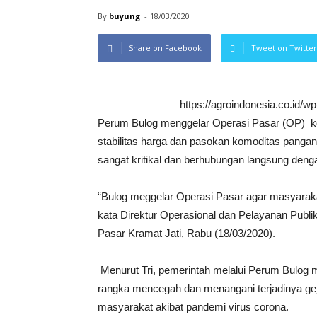
By
buyung
-
18/03/2020
Share on Facebook
Tweet on Twitter
https://agroindonesia.co.id/
Perum Bulog menggelar Operasi Pasar (OP) ko
stabilitas harga dan pasokan komoditas panga
sangat kritikal dan berhubungan langsung deng
“Bulog meggelar Operasi Pasar agar masyarakat 
kata Direktur Operasional dan Pelayanan Publ
Pasar Kramat Jati, Rabu (18/03/2020).
Menurut Tri, pemerintah melalui Perum Bulog 
rangka mencegah dan menangani terjadinya gej
masyarakat akibat pandemi virus corona.