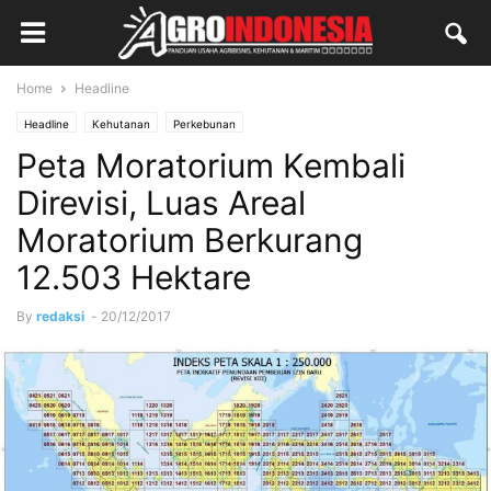
Home
Headline
Headline
Kehutanan
Perkebunan
Peta Moratorium Kembali
Direvisi, Luas Areal
Moratorium Berkurang
12.503 Hektare
By
redaksi
-
20/12/2017