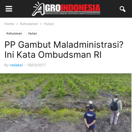
Home
Kehutanan
Hutan
Kehutanan
Hutan
PP Gambut Maladministrasi?
Ini Kata Ombudsman RI
By
redaksi
-
19/05/2017