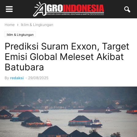
Home
Iklim & Lingkungan
Iklim & Lingkungan
Prediksi Suram Exxon, Target
Emisi Global Meleset Akibat
Batubara
By
redaksi
-
29/08/2025