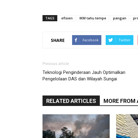
TAGS
efisien
IKM tahu tempe
pangan
pr
SHARE
Facebook
Twitter
Previous article
Teknologi Penginderaan Jauh Optimalkan
Pengelolaan DAS dan Wilayah Sungai
RELATED ARTICLES
MORE FROM