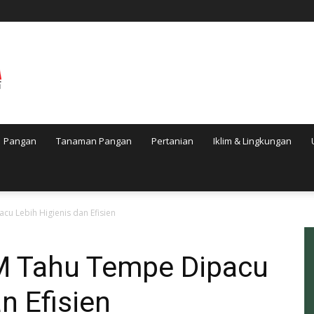
Pangan
Tanaman Pangan
Pertanian
Iklim & Lingkungan
cu Lebih Higienis dan Efisien
KM Tahu Tempe Dipacu
n Efisien