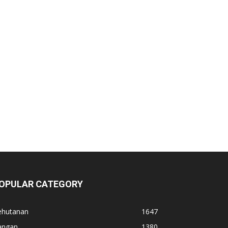
OPULAR CATEGORY
ehutanan
1647
angan
1380