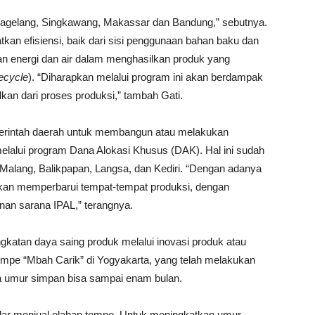
 Magelang, Singkawang, Makassar dan Bandung,” sebutnya.
atkan efisiensi, baik dari sisi penggunaan bahan baku dan
n energi dan air dalam menghasilkan produk yang
ecycle
). “Diharapkan melalui program ini akan berdampak
kan dari proses produksi,” tambah Gati.
merintah daerah untuk membangun atau melakukan
melalui program Dana Alokasi Khusus (DAK). Hal ini sudah
n Malang, Balikpapan, Langsa, dan Kediri. “Dengan adanya
a akan memperbarui tempat-tempat produksi, dengan
nan sarana IPAL,” terangnya.
katan daya saing produk melalui inovasi produk atau
mpe “Mbah Carik” di Yogyakarta, yang telah melakukan
ga umur simpan bisa sampai enam bulan.
edar menjual olahan tempe. Untuk meningkatkan umur