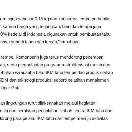
per minggu sebesar 0,15 kg dan konsumsi tempe perkapita
n karena harga yang terjangkau, tahu dan tempe juga
0% kedelai di Indonesia digunakan untuk pembuatan tahu
nnya seperti tauco dan kecap,” imbuhnya.
n tempe, Kemenperin juga terus mendorong penerapan
latan, serta pemanfaatan program restrukturisasi mesin dan
numbuhan wirausaha baru IKM tahu tempe dan produk olahan
SDM dan teknologi produksi seperti pelatihan manajemen
papar Gati.
mah lingkungan turut dilaksanakan melalui kegiatan
mesin dan peralatan pengolahan limbah sentra IKM tahu dan
dorong para pelaku IKM tahu dan tempe menuju aktivitas