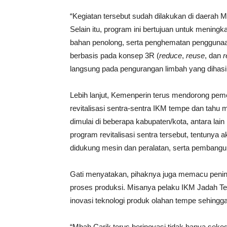
“Kegiatan tersebut sudah dilakukan di daerah
Selain itu, program ini bertujuan untuk meningk
bahan penolong, serta penghematan penggunaa
berbasis pada konsep 3R (
reduce
,
reuse
, dan
r
langsung pada pengurangan limbah yang dihasil
Lebih lanjut, Kemenperin terus mendorong pe
revitalisasi sentra-sentra IKM tempe dan tahu 
dimulai di beberapa kabupaten/kota, antara lai
program revitalisasi sentra tersebut, tentuny
didukung mesin dan peralatan, serta pembangu
Gati menyatakan, pihaknya juga memacu pening
proses produksi. Misanya pelaku IKM Jadah Te
inovasi teknologi produk olahan tempe sehing
“Mbah Carik terus berinovasi tidak hanya sek