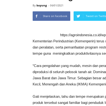
By
buyung
-
06/01/2021
Share on Facebook
Tweet on Twitt
https://agroindonesia.co.id/
Kementerian Perindustrian (Kemenperin) terus m
dan peralatan, serta pemanfaatan program rest
tempe guna meningkatkan produktivitasnya seca
“Cara pengolahan yang mudah, mesin dan per
diproduksi di seluruh pelosok tanah air. Domin
Jawa Barat dan Jawa Timur. Sebagian besar adal
Kecil, Menengah dan Aneka (IKMA) Kemenperin,
Gati menjelaskan, tahu dan tempe merupakan p
produk tersebut sangat familiar bagi penduduk