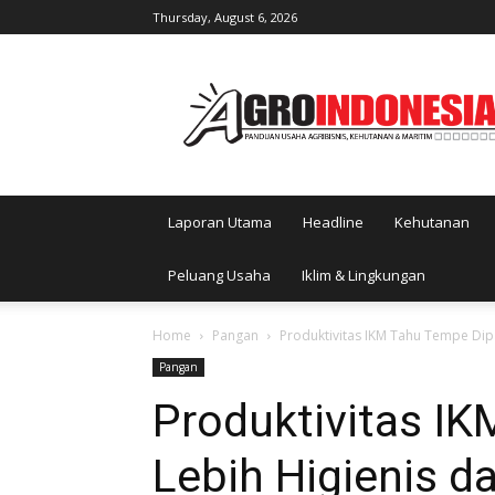
Thursday, August 6, 2026
AgroIndonesia
Laporan Utama
Headline
Kehutanan
Peluang Usaha
Iklim & Lingkungan
Home
Pangan
Produktivitas IKM Tahu Tempe Dipa
Pangan
Produktivitas I
Lebih Higienis da