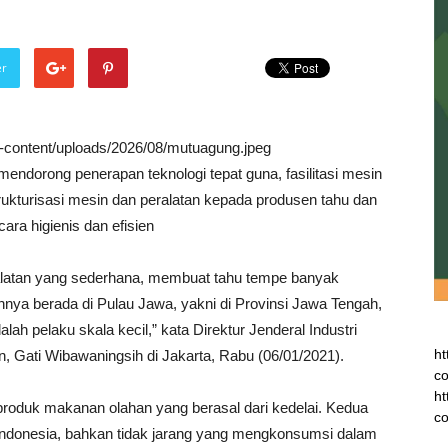
er
wp-content/uploads/2026/08/mutuagung.jpeg
endorong penerapan teknologi tepat guna, fasilitasi mesin
rukturisasi mesin dan peralatan kepada produsen tahu dan
ra higienis dan efisien
alatan yang sederhana, membuat tahu tempe banyak
annya berada di Pulau Jawa, yakni di Provinsi Jawa Tengah,
ah pelaku skala kecil,” kata Direktur Jenderal Industri
ht
 Gati Wibawaningsih di Jakarta, Rabu (06/01/2021).
co
ht
roduk makanan olahan yang berasal dari kedelai. Kedua
co
 Indonesia, bahkan tidak jarang yang mengkonsumsi dalam