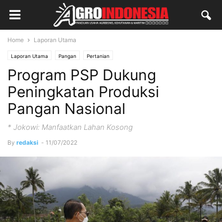
Home
Laporan Utama
Laporan Utama
Pangan
Pertanian
Program PSP Dukung
Peningkatan Produksi
Pangan Nasional
* Jokowi: Manfaatkan Lahan Kosong
By
redaksi
-
11/07/2022