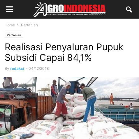
Home
Pertanian
Pertanian
Realisasi Penyaluran Pupuk
Subsidi Capai 84,1%
By
redaksi
-
04/12/2018