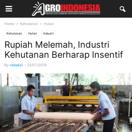
Home
Kehutanan
Hutan
Kehutanan
Hutan
Industri
Rupiah Melemah, Industri
Kehutanan Berharap Insentif
By
redaksi
-
24/07/2018