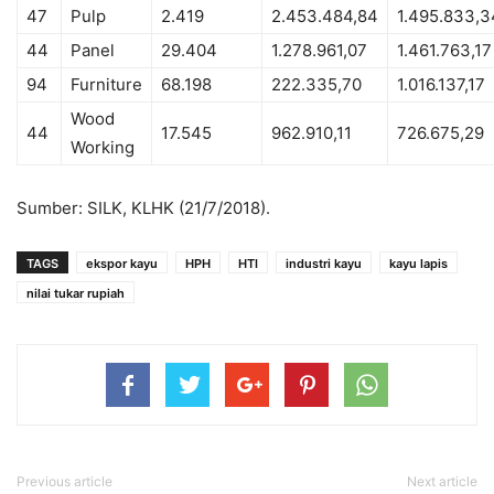
47
Pulp
2.419
2.453.484,84
1.495.833,3
44
Panel
29.404
1.278.961,07
1.461.763,17
94
Furniture
68.198
222.335,70
1.016.137,17
Wood
44
17.545
962.910,11
726.675,29
Working
Sumber: SILK, KLHK (21/7/2018).
TAGS
ekspor kayu
HPH
HTI
industri kayu
kayu lapis
nilai tukar rupiah
Previous article
Next article