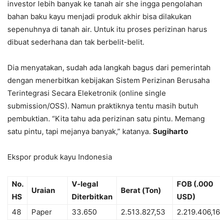
investor lebih banyak ke tanah air she ingga pengolahan
bahan baku kayu menjadi produk akhir bisa dilakukan
sepenuhnya di tanah air. Untuk itu proses perizinan harus
dibuat sederhana dan tak berbelit-belit.
Dia menyatakan, sudah ada langkah bagus dari pemerintah
dengan menerbitkan kebijakan Sistem Perizinan Berusaha
Terintegrasi Secara Eleketronik (online single
submission/OSS). Namun praktiknya tentu masih butuh
pembuktian. “Kita tahu ada perizinan satu pintu. Memang
satu pintu, tapi mejanya banyak,” katanya.
Sugiharto
Ekspor produk kayu Indonesia
No.
V-legal
FOB (.000
Uraian
Berat (Ton)
HS
Diterbitkan
USD)
48
Paper
33.650
2.513.827,53
2.219.406,16