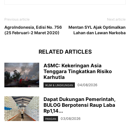
Previous article
Next article
AgroIndonesia, Edisi No. 756
Mentan SYL Ajak Optimalkan
(25 Februari-2 Maret 2020)
Lahan dan Lawan Narkoba
RELATED ARTICLES
ASMC: Kekeringan Asia
Tenggara Tingkatkan Risiko
Karhutla
04/08/2026
IKLIM & LINGKUNGAN
Dapat Dukungan Pemerintah,
BULOG Berpotensi Raup Laba
Rp1,14...
03/08/2026
PANGAN