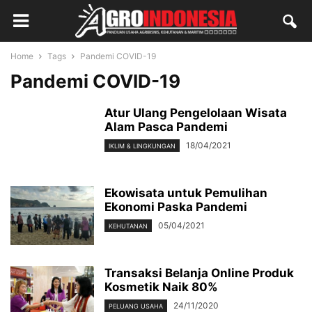
Home
Tags
Pandemi COVID-19
Pandemi COVID-19
Atur Ulang Pengelolaan Wisata
Alam Pasca Pandemi
18/04/2021
IKLIM & LINGKUNGAN
Ekowisata untuk Pemulihan
Ekonomi Paska Pandemi
05/04/2021
KEHUTANAN
Transaksi Belanja Online Produk
Kosmetik Naik 80%
24/11/2020
PELUANG USAHA