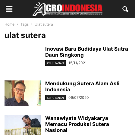
Home
Tags
Ulat sutera
ulat sutera
Inovasi Baru Budidaya Ulat Sutra
Daun Singkong
15/11/2021
KEHUTANAN
Mendukung Sutera Alam Asli
Indonesia
09/07/2020
KEHUTANAN
Wanawiyata Widyakarya
Memacu Produksi Sutera
Nasional