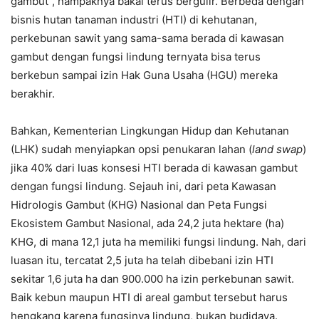
gambut”, nampaknya bakal terus bergulir. Berbeda dengan
bisnis hutan tanaman industri (HTI) di kehutanan,
perkebunan sawit yang sama-sama berada di kawasan
gambut dengan fungsi lindung ternyata bisa terus
berkebun sampai izin Hak Guna Usaha (HGU) mereka
berakhir.
Bahkan, Kementerian Lingkungan Hidup dan Kehutanan
(LHK) sudah menyiapkan opsi penukaran lahan (
land swap
)
jika 40% dari luas konsesi HTI berada di kawasan gambut
dengan fungsi lindung. Sejauh ini, dari peta Kawasan
Hidrologis Gambut (KHG) Nasional dan Peta Fungsi
Ekosistem Gambut Nasional, ada 24,2 juta hektare (ha)
KHG, di mana 12,1 juta ha memiliki fungsi lindung. Nah, dari
luasan itu, tercatat 2,5 juta ha telah dibebani izin HTI
sekitar 1,6 juta ha dan 900.000 ha izin perkebunan sawit.
Baik kebun maupun HTI di areal gambut tersebut harus
hengkang karena fungsinya lindung, bukan budidaya.