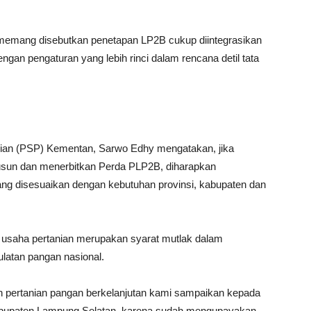
memang disebutkan penetapan LP2B cukup diintegrasikan
gan pengaturan yang lebih rinci dalam rencana detil tata
nian (PSP) Kementan, Sarwo Edhy mengatakan, jika
usun dan menerbitkan Perda PLP2B, diharapkan
ng disesuaikan dengan kebutuhan provinsi, kabupaten dan
 usaha pertanian merupakan syarat mutlak dalam
latan pangan nasional.
n pertanian pangan berkelanjutan kami sampaikan kepada
bupaten Lampung Selatan, karena sudah mengupayakan