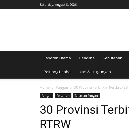
Saturday, August 8, 2026
AgroIndonesia
Laporan Utama
Headline
Kehutanan
Peluang Usaha
Iklim & Lingkungan
Home
Pangan
30 Provinsi Terbitkan Perda LP2
Pangan
Pertanian
Tanaman Pangan
30 Provinsi Terb
RTRW