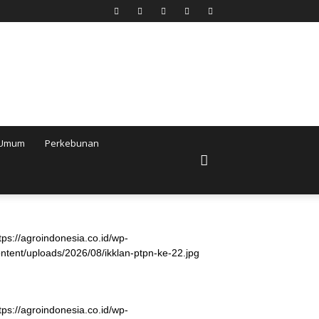
Umum
Perkebunan
tps://agroindonesia.co.id/wp-
ntent/uploads/2026/08/ikklan-ptpn-ke-22.jpg
tps://agroindonesia.co.id/wp-