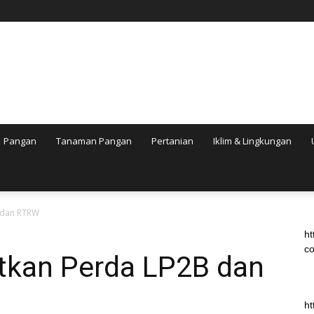
Pangan
Tanaman Pangan
Pertanian
Iklim & Lingkungan
B dan RTRW
ht
co
itkan Perda LP2B dan
ht