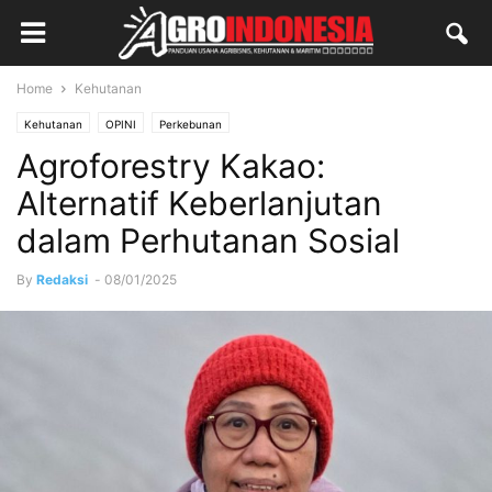
Home
Kehutanan
Kehutanan
OPINI
Perkebunan
Agroforestry Kakao:
Alternatif Keberlanjutan
dalam Perhutanan Sosial
By
Redaksi
-
08/01/2025