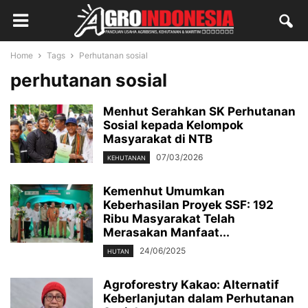
Home
Tags
Perhutanan sosial
perhutanan sosial
Menhut Serahkan SK Perhutanan
Sosial kepada Kelompok
Masyarakat di NTB
07/03/2026
KEHUTANAN
Kemenhut Umumkan
Keberhasilan Proyek SSF: 192
Ribu Masyarakat Telah
Merasakan Manfaat...
24/06/2025
HUTAN
Agroforestry Kakao: Alternatif
Keberlanjutan dalam Perhutanan