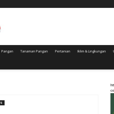
Pangan
Tanaman Pangan
Pertanian
Iklim & Lingkungan
ht
co
TS