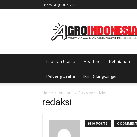
Friday, August 7, 2026
AgroIndonesia
Laporan Utama
Headline
Kehutanan
Peluang Usaha
Iklim & Lingkungan
Home
Authors
Posts by redaksi
redaksi
1510 POSTS
0 COMMEN