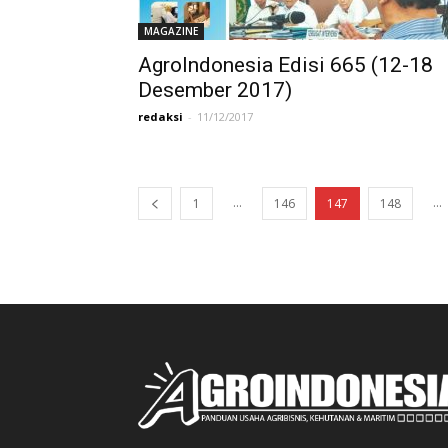
MAGAZINE
AgroIndonesia Edisi 665 (12-18
Desember 2017)
redaksi
-
11/12/2017
...
...
1
146
147
148