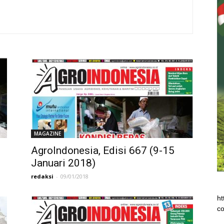
MAGAZINE
AgroIndonesia, Edisi 667 (9-15
Januari 2018)
redaksi
-
09/01/2018
ht
co