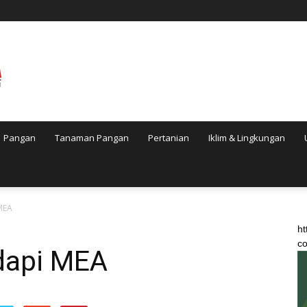
Pangan
Tanaman Pangan
Pertanian
Iklim & Lingkungan
MEA
ht
co
dapi MEA