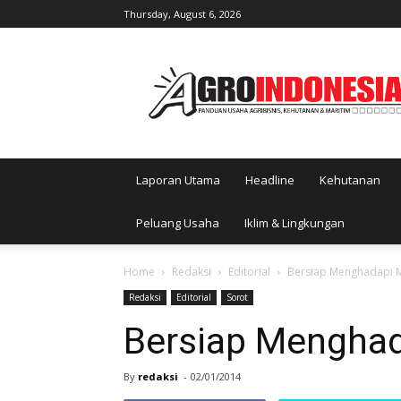
Thursday, August 6, 2026
AgroIndonesia
Laporan Utama
Headline
Kehutanan
Peluang Usaha
Iklim & Lingkungan
Home
Redaksi
Editorial
Bersiap Menghadapi 
Redaksi
Editorial
Sorot
Bersiap Mengha
By
redaksi
-
02/01/2014