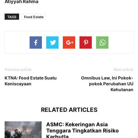
Atiyyah Rahma
TAGS
Food Estate
Previous article
Next article
KTNA: Food Estate Suatu
Omnibus Law, Ini Pokok-
Keniscayaan
pokok Perubahan UU
Kehutanan
RELATED ARTICLES
ASMC: Kekeringan Asia
Tenggara Tingkatkan Risiko
Karhutla