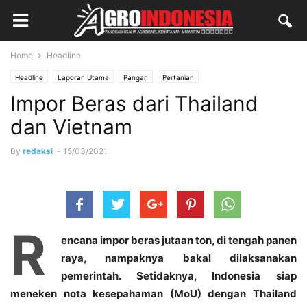
Home
Headline
Headline
Laporan Utama
Pangan
Pertanian
Impor Beras dari Thailand
dan Vietnam
By
redaksi
-
15/03/2021
R
encana impor beras jutaan ton, di tengah panen
raya, nampaknya bakal dilaksanakan
pemerintah. Setidaknya, Indonesia siap
meneken nota kesepahaman (MoU) dengan Thailand