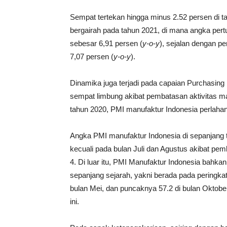
Sempat tertekan hingga minus 2.52 persen di t
bergairah pada tahun 2021, di mana angka pertu
sebesar 6,91 persen (
y
-o-
y
), sejalan dengan p
7,07 persen (
y
-o-
y
).
Dinamika juga terjadi pada capaian Purchasing
sempat limbung akibat pembatasan aktivitas ma
tahun 2020, PMI manufaktur Indonesia perlahan 
Angka PMI manufaktur Indonesia di sepanjang 
kecuali pada bulan Juli dan Agustus akibat p
4. Di luar itu, PMI Manufaktur Indonesia bahka
sepanjang sejarah, yakni berada pada peringkat 
bulan Mei, dan puncaknya 57.2 di bulan Oktober.
ini.