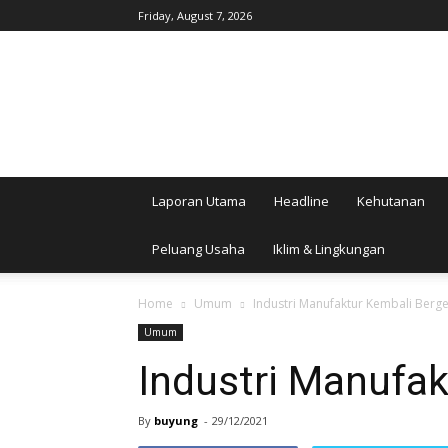
Friday, August 7, 2026
AgroIndonesia
Laporan Utama
Headline
Kehutanan
Peluang Usaha
Iklim & Lingkungan
Home
Umum
Industri Manufaktur Kembali Berge
Umum
Industri Manufak
By
buyung
-
29/12/2021