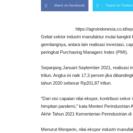
Share on Facebook
Tweet on Twitter
https://agroindonesia.co.id/
Geliat sektor industri manufaktur mulai bangkit k
gemilangnya, antara lain realisasi investasi, ca
peringkat Purchasing Managers Index (PMI).
Sepanjang Januari-September 2021, realisasi in
triliun. Angka ini naik 17,3 persen jika dibandi
tahun 2020 sebesar Rp201,87 triliun.
“Dari sisi capaian nilai ekspor, kontribusi seko
himpitan pandemi,” kata Menteri Perindustri
Akhir Tahun 2021 Kementerian Perindustrian di 
Menurut Menperin, nilai ekspor industri manuf