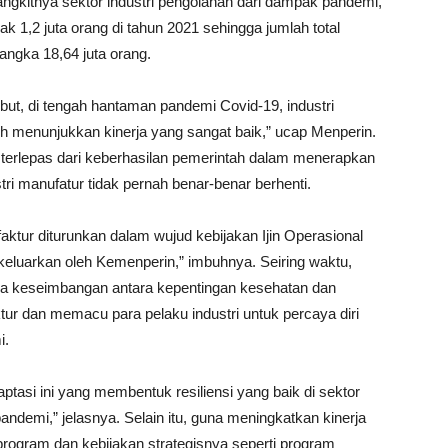
ngkitnya sektor industri pengolahan dari dampak pandemi,
 1,2 juta orang di tahun 2021 sehingga jumlah total
 angka 18,64 juta orang.
ebut, di tengah hantaman pandemi Covid-19, industri
h menunjukkan kinerja yang sangat baik,” ucap Menperin.
ak terlepas dari keberhasilan pemerintah dalam menerapkan
tri manufatur tidak pernah benar-benar berhenti.
faktur diturunkan dalam wujud kebijakan Ijin Operasional
ikeluarkan oleh Kemenperin,” imbuhnya. Seiring waktu,
ya keseimbangan antara kepentingan kesehatan dan
tur dan memacu para pelaku industri untuk percaya diri
i.
tasi ini yang membentuk resiliensi yang baik di sektor
andemi,” jelasnya. Selain itu, guna meningkatkan kinerja
program dan kebijakan strategisnya seperti program