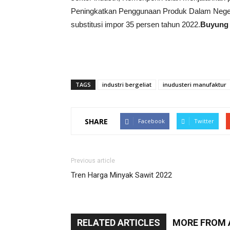
Peningkatkan Penggunaan Produk Dalam Negeri
substitusi impor 35 persen tahun 2022.
Buyung
TAGS
industri bergeliat
inudusteri manufaktur
SHARE
Facebook
Twitter
Previous article
Tren Harga Minyak Sawit 2022
RELATED ARTICLES
MORE FROM