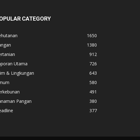
OPULAR CATEGORY
ehutanan
1650
angan
1380
rtanian
912
aporan Utama
726
lim & Lingkungan
643
mum
580
erkebunan
491
anaman Pangan
380
adline
377