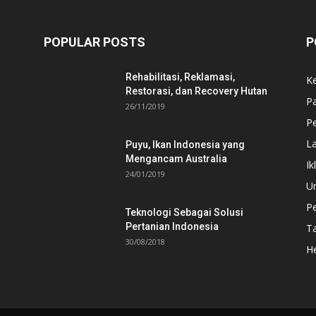
POPULAR POSTS
P
Rehabilitasi, Reklamasi,
K
Restorasi, dan Recovery Hutan
P
26/11/2019
Pe
L
Puyu, Ikan Indonesia yang
Mengancam Australia
Ik
24/01/2019
U
P
Teknologi Sebagai Solusi
Pertanian Indonesia
T
30/08/2018
He