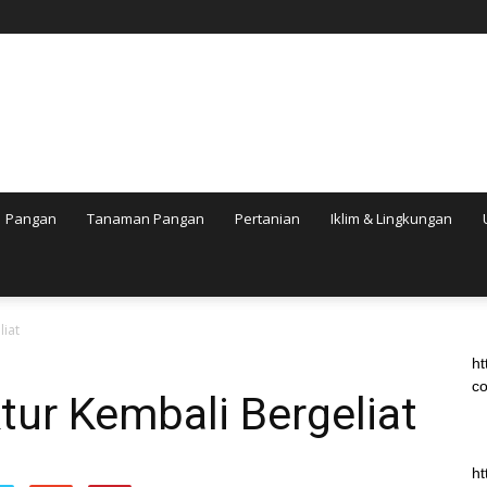
Pangan
Tanaman Pangan
Pertanian
Iklim & Lingkungan
liat
ht
co
tur Kembali Bergeliat
ht