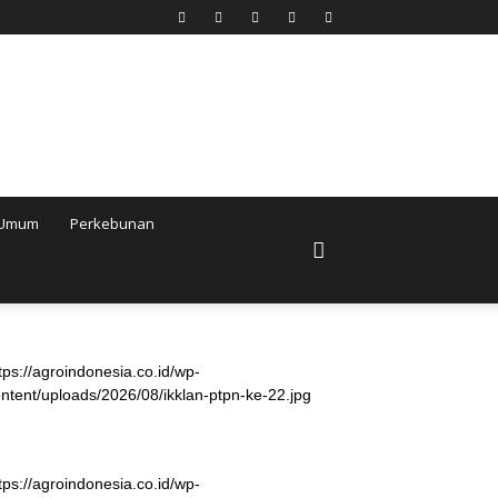
Umum
Perkebunan
tps://agroindonesia.co.id/wp-
ntent/uploads/2026/08/ikklan-ptpn-ke-22.jpg
tps://agroindonesia.co.id/wp-