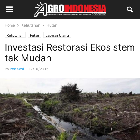
Home
Kehutanan
Hutan
Kehutanan
Hutan
Laporan Utama
Investasi Restorasi Ekosistem
tak Mudah
By
redaksi
-
12/10/2016