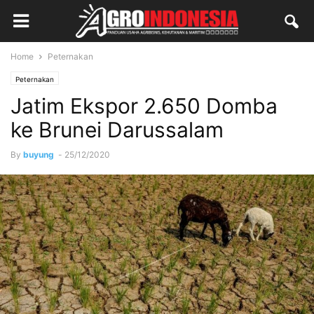
Home
Peternakan
Peternakan
Jatim Ekspor 2.650 Domba
ke Brunei Darussalam
By
buyung
-
25/12/2020