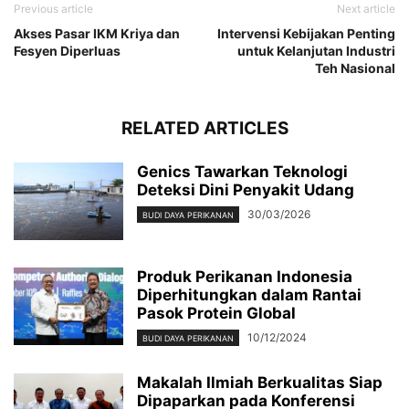
Previous article
Next article
Akses Pasar IKM Kriya dan
Intervensi Kebijakan Penting
Fesyen Diperluas
untuk Kelanjutan Industri
Teh Nasional
RELATED ARTICLES
Genics Tawarkan Teknologi
Deteksi Dini Penyakit Udang
30/03/2026
BUDI DAYA PERIKANAN
Produk Perikanan Indonesia
Diperhitungkan dalam Rantai
Pasok Protein Global
10/12/2024
BUDI DAYA PERIKANAN
Makalah Ilmiah Berkualitas Siap
Dipaparkan pada Konferensi