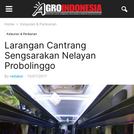
Home
Kelautan & Perikanan
Kelautan & Perikanan
Larangan Cantrang
Sengsarakan Nelayan
Probolinggo
By
redaksi
-
10/07/2017