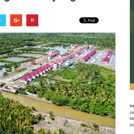
er
ht
co
ht
co