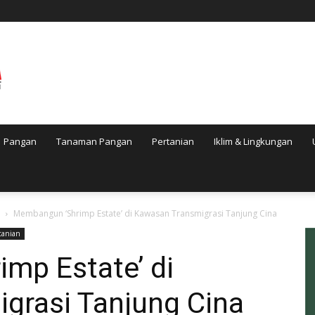
Pangan
Tanaman Pangan
Pertanian
Iklim & Lingkungan
Membangun ‘Shrimp Estate’ di Kawasan Transmigrasi Tanjung Cina
tanian
mp Estate’ di
grasi Tanjung Cina