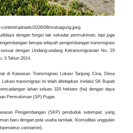
wp-content/uploads/2026/08/mutuagung.jpeg
idaya dengan fungsi tak sekadar permukiman, tapi juga
pengembangan berupa wilayah pengembangan transmigrasi
tu sesuai dengan Undang-undang Ketransmigrasian No. 29
o. 3 Tahun 2014.
ihat di Kawasan Transmigrasi Lokasi Tanjung Cina, Desa
kasi transmigrasi ini telah ditetapkan melalui SK Bupati
 pencadangan lahan seluas 320 hektare (ha) dengan daya
uan Permukiman (SP) Pugar.
awasan Pengembangan (SKP) penduduk setempat, yang
iman baru dengan pola usaha tambak. Komoditas unggulan
ttopenaeus vannamei
).