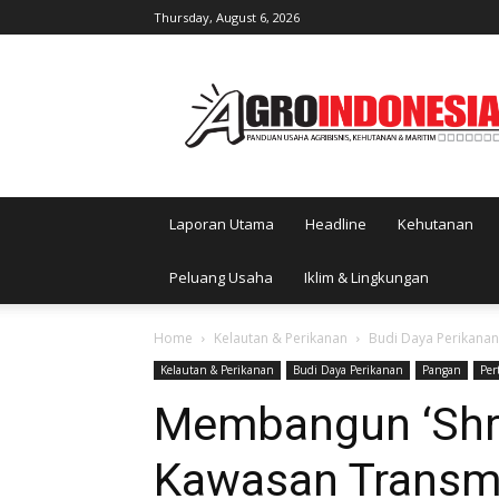
Thursday, August 6, 2026
AgroIndonesia
Laporan Utama
Headline
Kehutanan
Peluang Usaha
Iklim & Lingkungan
Home
Kelautan & Perikanan
Budi Daya Perikanan
Kelautan & Perikanan
Budi Daya Perikanan
Pangan
Per
Membangun ‘Shri
Kawasan Transmi