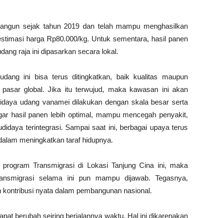
ibangun sejak tahun 2019 dan telah mampu menghasilkan
imasi harga Rp80.000/kg. Untuk sementara, hasil panen
dang raja ini dipasarkan secara lokal.
ang ini bisa terus ditingkatkan, baik kualitas maupun
sar global. Jika itu terwujud, maka kawasan ini akan
didaya udang vanamei dilakukan dengan skala besar serta
gar hasil panen lebih optimal, mampu mencegah penyakit,
didaya terintegrasi. Sampai saat ini, berbagai upaya terus
alam meningkatkan taraf hidupnya.
 program Transmigrasi di Lokasi Tanjung Cina ini, maka
transmigrasi selama ini pun mampu dijawab. Tegasnya,
kontribusi nyata dalam pembangunan nasional.
pat berubah seiring berjalannya waktu. Hal ini dikarenakan