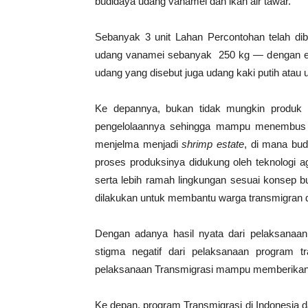
budidaya udang vanamei dan ikan air tawar.
Sebanyak 3 unit Lahan Percontohan telah d
udang vanamei sebanyak 250 kg — dengan est
udang yang disebut juga udang kaki putih atau u
Ke depannya, bukan tidak mungkin produk ud
pengelolaannya sehingga mampu menembus pa
menjelma menjadi
s
hrimp estate
, di mana bu
proses produksinya didukung oleh teknologi a
serta lebih ramah lingkungan sesuai konsep bu
dilakukan untuk membantu warga transmigran d
Dengan adanya hasil nyata dari pelaksanaan
stigma negatif dari pelaksanaan program 
pelaksanaan Transmigrasi mampu memberikan 
Ke depan, program Transmigrasi di Indonesia da