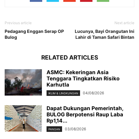
Previous article
Next article
Pedagang Enggan Serap OP
Lucunya, Bayi Orangutan Ini
Bulog
Lahir di Taman Safari Bintan
RELATED ARTICLES
ASMC: Kekeringan Asia
Tenggara Tingkatkan Risiko
Karhutla
04/08/2026
IKLIM & LINGKUNGAN
Dapat Dukungan Pemerintah,
BULOG Berpotensi Raup Laba
Rp1,14...
03/08/2026
PANGAN