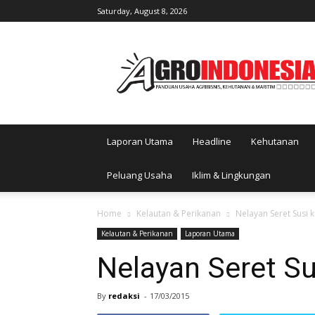
Saturday, August 8, 2026
AgroIndonesia
Laporan Utama
Headline
Kehutanan
Peluang Usaha
Iklim & Lingkungan
Home
Kelautan & Perikanan
Nelayan Seret Sus
Kelautan & Perikanan
Laporan Utama
Nelayan Seret 
By
redaksi
-
17/03/2015