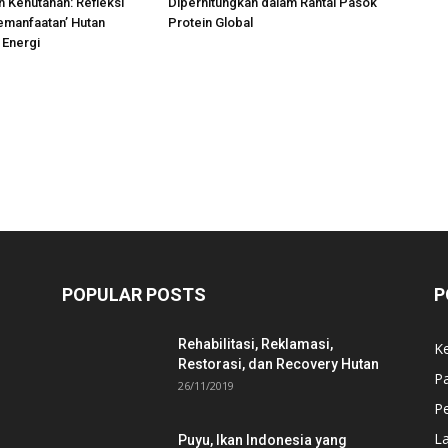
 Kehutanan: Refleksi
Diperhitungkan dalam Rantai Pasok
emanfaatan’ Hutan
Protein Global
 Energi
POPULAR POSTS
P
Rehabilitasi, Reklamasi,
K
Restorasi, dan Recovery Hutan
P
26/11/2019
Pe
L
Puyu, Ikan Indonesia yang