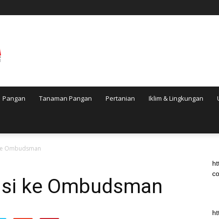
Pangan
Tanaman Pangan
Pertanian
Iklim & Lingkungan
i ke Ombudsman
ht
co
Susi ke Ombudsman
ht