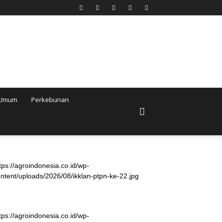
Umum
Perkebunan
tps://agroindonesia.co.id/wp-
ntent/uploads/2026/08/ikklan-ptpn-ke-22.jpg
tps://agroindonesia.co.id/wp-