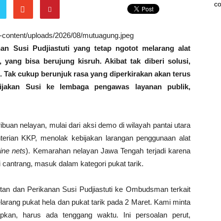
co
wp-content/uploads/2026/08/mutuagung.jpeg
an Susi Pudjiastuti yang tetap ngotot melarang alat
 yang bisa berujung kisruh. Akibat tak diberi solusi,
Tak cukup berunjuk rasa yang diperkirakan akan terus
ijakan Susi ke lembaga pengawas layanan publik,
ibuan nelayan, mulai dari aksi demo di wilayah pantai utara
erian KKP, menolak kebijakan larangan penggunaan alat
ine nets
). Kemarahan nelayan Jawa Tengah terjadi karena
 cantrang, masuk dalam kategori pukat tarik.
tan dan Perikanan Susi Pudjiastuti ke Ombudsman terkait
ng pukat hela dan pukat tarik pada 2 Maret. Kami minta
apkan, harus ada tenggang waktu. Ini persoalan perut,