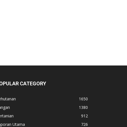
OPULAR CATEGORY
ehutanan
1650
angan
1380
rtanian
912
aporan Utama
726