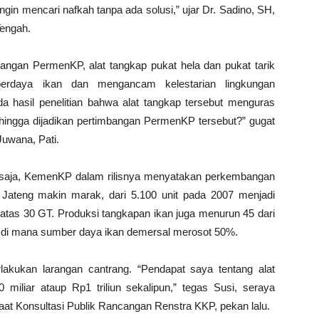
ngin mencari nafkah tanpa ada solusi,” ujar Dr. Sadino, SH,
engah.
ngan PermenKP, alat tangkap pukat hela dan pukat tarik
berdaya ikan dan mengancam kelestarian lingkungan
a hasil penelitian bahwa alat tangkap tersebut menguras
hingga dijadikan pertimbangan PermenKP tersebut?” gugat
uwana, Pati.
 saja, KemenKP dalam rilisnya menyatakan perkembangan
Jateng makin marak, dari 5.100 unit pada 2007 menjadi
 atas 30 GT. Produksi tangkapan ikan juga menurun 45 dari
), di mana sumber daya ikan demersal merosot 50%.
lakukan larangan cantrang. “Pendapat saya tentang alat
0 miliar ataup Rp1 triliun sekalipun,” tegas Susi, seraya
aat Konsultasi Publik Rancangan Renstra KKP, pekan lalu.