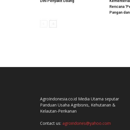
Dini Penyakit Udang
Kementerian
Rencana ‘P
Pangan dan
AgroIndonesia.co.id Media Utama seputar
Panduan Usaha Agribisnis, Kehutanan &
Kelautan-Perikanan
Contact us:
agroindones@yahoo.com