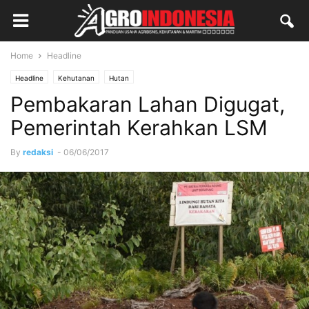
Home
Headline
Headline
Kehutanan
Hutan
Pembakaran Lahan Digugat,
Pemerintah Kerahkan LSM
By
redaksi
-
06/06/2017