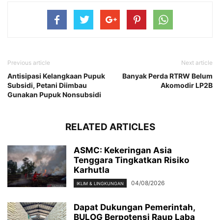
Previous article
Next article
Antisipasi Kelangkaan Pupuk
Banyak Perda RTRW Belum
Subsidi, Petani Diimbau
Akomodir LP2B
Gunakan Pupuk Nonsubsidi
RELATED ARTICLES
ASMC: Kekeringan Asia
Tenggara Tingkatkan Risiko
Karhutla
04/08/2026
IKLIM & LINGKUNGAN
Dapat Dukungan Pemerintah,
BULOG Berpotensi Raup Laba