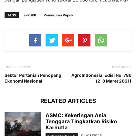
TAGS
e-RDKK
Penyaluran Pupuk
Previous article
Next article
Sektor Pertanian Penopang
AgroIndonesia, Edisi No. 786
Ekonomi Nasional
(2-8 Maret 2021)
RELATED ARTICLES
ASMC: Kekeringan Asia
Tenggara Tingkatkan Risiko
Karhutla
04/08/2026
IKLIM & LINGKUNGAN