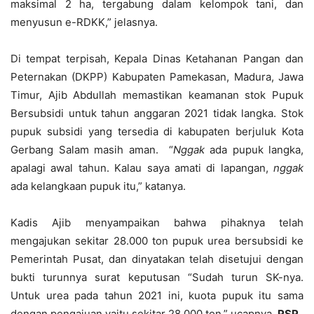
maksimal 2 ha, tergabung dalam kelompok tani, dan
menyusun e-RDKK,” jelasnya.
Di tempat terpisah, Kepala Dinas Ketahanan Pangan dan
Peternakan (DKPP) Kabupaten Pamekasan, Madura, Jawa
Timur, Ajib Abdullah memastikan keamanan stok Pupuk
Bersubsidi untuk tahun anggaran 2021 tidak langka. Stok
pupuk subsidi yang tersedia di kabupaten berjuluk Kota
Gerbang Salam masih aman. “
Ngg
ak
ada pupuk langka,
apalagi awal tahun. Kalau saya amati di lapangan,
ng
gak
ada kelangkaan pupuk itu,” katanya.
Kadis Ajib menyampaikan bahwa pihaknya telah
mengajukan sekitar 28.000 ton pupuk urea bersubsidi ke
Pemerintah Pusat, dan dinyatakan telah disetujui dengan
bukti turunnya surat keputusan “Sudah turun SK-nya.
Untuk urea pada tahun 2021 ini, kuota pupuk itu sama
dengan pengajuan yaitu sekitar 28.000 ton,” ucapnya.
PSP