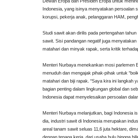
Dewan Eropa dan Presiden Eropa untuk menind
Indonesia, yang isinya menyatakan persoalan s
korupsi, pekerja anak, pelanggaran HAM, pengh
Studi sawit akan dirilis pada pertengahan tahu
sawit. Sisi pandangan negatif juga menyatakan p
matahari dan minyak rapak, serta kritik terha
Menteri Nurbaya menekankan mosi parlemen Ero
menuduh dan mengajak pihak-pihak untuk “boiko
matahari dan biji rapak. “Saya kira ini langkah 
bagian penting dalam lingkungan global dan se
Indonesia dapat menyelesaikan persoalan dalam
Menteri Nurbaya melanjutkan, bagi Indonesia isu
dia, industri sawit di Indonesia merupakan indu
areal tanam sawit seluas 11,6 juta hektare, 
dengan tenaga kerja dari usaha hulu hingga hili