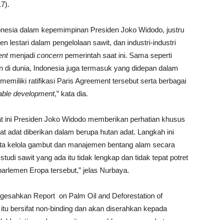
7).
nesia dalam kepemimpinan Presiden Joko Widodo, justru
lestari dalam pengelolaan sawit, dan industri-industri
ent
menjadi
concern
pemerintah saat ini. Sama seperti
n di dunia, Indonesia juga termasuk yang didepan dalam
emiliki ratifikasi Paris Agreement tersebut serta berbagai
able development
,” kata dia.
at ini Presiden Joko Widodo memberikan perhatian khusus
 adat diberikan dalam berupa hutan adat. Langkah ini
tata kelola gambut dan manajemen bentang alam secara
studi sawit yang ada itu tidak lengkap dan tidak tepat potret
parlemen Eropa tersebut,” jelas Nurbaya.
ngesahkan Report on Palm Oil and Deforestation of
 itu bersifat non-binding dan akan diserahkan kepada