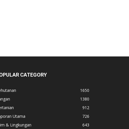
OPULAR CATEGORY
ehutanan
1650
angan
1380
rtanian
912
aporan Utama
726
lim & Lingkungan
643