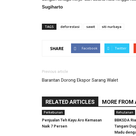
Sugiharto
TAGS
deforestasi
sawit
siti nurbaya
SHARE
Facebook
Twitter
Previous article
Barantan Dorong Ekspor Sarang Walet
RELATED ARTICLES
MORE FROM
Perkebunan
Kehutanan
Penjualan Teh Kayu Aro Kemasan
BBKSDA Ria
Naik 7 Persen
Tangani Dug
Madu denga