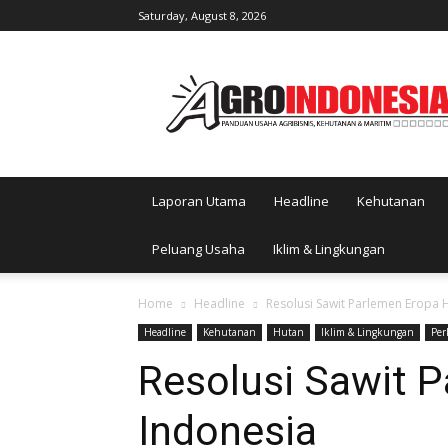
Saturday, August 8, 2026
AgroIndonesia
Laporan Utama
Headline
Kehutanan
Peluang Usaha
Iklim & Lingkungan
Home
Headline
Resolusi Sawit Parlemen Eropa 
Headline
Kehutanan
Hutan
Iklim & Lingkungan
Pe
Resolusi Sawit 
Indonesia