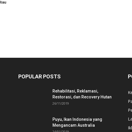
Riau
POPULAR POSTS
P
Rehabilitasi, Reklamasi,
K
Restorasi, dan Recovery Hutan
P
26/11/2019
Pe
L
Puyu, Ikan Indonesia yang
Mengancam Australia
Ik
24/01/2019