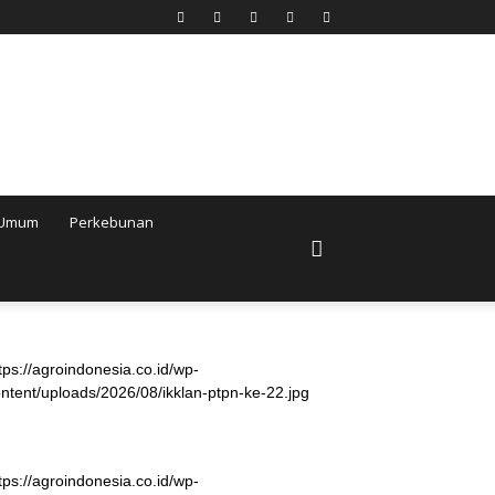
Umum
Perkebunan
tps://agroindonesia.co.id/wp-
ntent/uploads/2026/08/ikklan-ptpn-ke-22.jpg
tps://agroindonesia.co.id/wp-