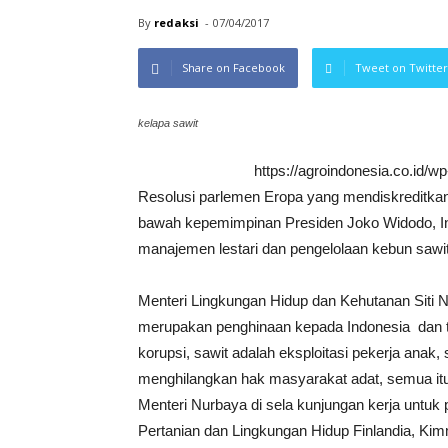
By
redaksi
-
07/04/2017
Share on Facebook
Tweet on Twitter
kelapa sawit
https://agroindonesia.co.id/
Resolusi parlemen Eropa yang mendiskreditkan 
bawah kepemimpinan Presiden Joko Widodo, In
manajemen lestari dan pengelolaan kebun sawit 
Menteri Lingkungan Hidup dan Kehutanan Siti 
merupakan penghinaan kepada Indonesia dan t
korupsi, sawit adalah eksploitasi pekerja anak
menghilangkan hak masyarakat adat, semua itu 
Menteri Nurbaya di sela kunjungan kerja unt
Pertanian dan Lingkungan Hidup Finlandia, Kimmo 