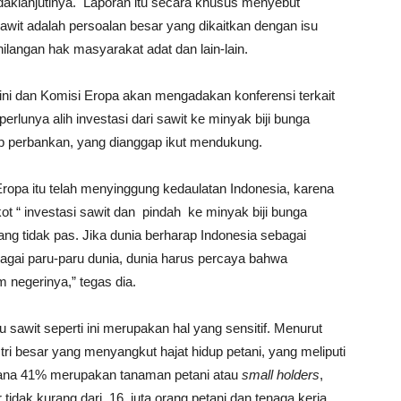
aklanjutinya. Laporan itu secara khusus menyebut
awit adalah persoalan besar yang dikaitkan dengan isu
ilangan hak masyarakat adat dan lain-lain.
n ini dan Komisi Eropa akan mengadakan konferensi terkait
erlunya alih investasi dari sawit ke minyak biji bunga
dap perbankan, yang dianggap ikut mendukung.
pa itu telah menyinggung kedaulatan Indonesia, karena
t “ investasi sawit dan pindah ke minyak biji bunga
yang tidak pas. Jika dunia berharap Indonesia sebagai
bagai paru-paru dunia, dunia harus percaya bahwa
 negerinya,” tegas dia.
 sawit seperti ini merupakan hal yang sensitif. Menurut
stri besar yang menyangkut hajat hidup petani, yang meliputi
dimana 41% merupakan tanaman petani atau
small holders
,
r tidak kurang dari 16 juta orang petani dan tenaga kerja.