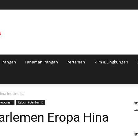
Pangan
Tanaman Pangan
Pertanian
Iklim & Lingkungan
Hina Indonesia
rkebunan
Kebun (On-Farm)
ht
co
Parlemen Eropa Hina
ht