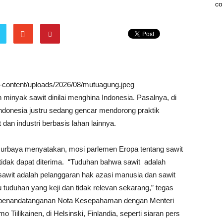
co
wp-content/uploads/2026/08/mutuagung.jpeg
minyak sawit dinilai menghina Indonesia. Pasalnya, di
donesia justru sedang gencar mendorong praktik
dan industri berbasis lahan lainnya.
Nurbaya menyatakan, mosi parlemen Eropa tentang sawit
idak dapat diterima. “Tuduhan bahwa sawit adalah
, sawit adalah pelanggaran hak azasi manusia dan sawit
tuduhan yang keji dan tidak relevan sekarang,” tegas
uk penandatanganan Nota Kesepahaman dengan Menteri
Tiilikainen, di Helsinski, Finlandia, seperti siaran pers