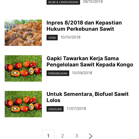
29/10/2019
IKLIM & LINGKUNGAN
Inpres 8/2018 dan Kepastian
Hukum Perkebunan Sawit
10/10/2018
OPINI
Gapki Tawarkan Kerja Sama
Pengelolaan Sawit Kepada Kongo
10/09/2018
PERKEBUNAN
Untuk Sementara, Biofuel Sawit
Lolos
11/07/2018
HEADLINE
1
2
3