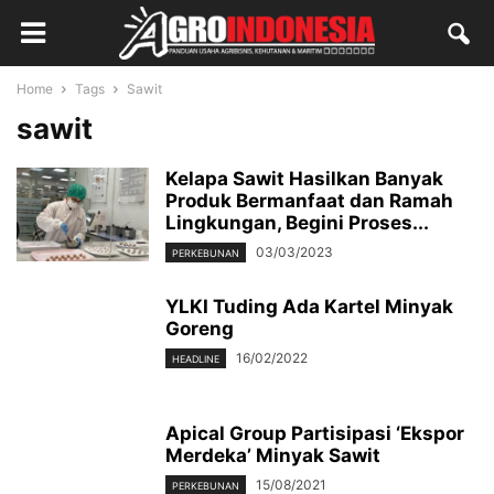
Home
Tags
Sawit
sawit
Kelapa Sawit Hasilkan Banyak
Produk Bermanfaat dan Ramah
Lingkungan, Begini Proses...
03/03/2023
PERKEBUNAN
YLKI Tuding Ada Kartel Minyak
Goreng
16/02/2022
HEADLINE
Apical Group Partisipasi ‘Ekspor
Merdeka’ Minyak Sawit
15/08/2021
PERKEBUNAN